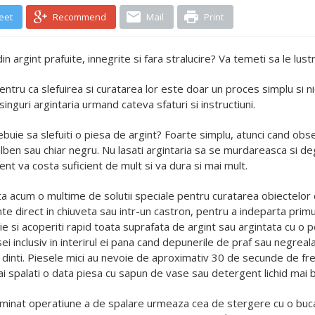
eet
Recommend
Mail
Print
in argint prafuite, innegrite si fara stralucire? Va temeti sa le lust
ntru ca slefuirea si curatarea lor este doar un proces simplu si n
 singuri argintaria urmand cateva sfaturi si instructiuni.
rebuie sa slefuiti o piesa de argint? Foarte simplu, atunci cand obser
ben sau chiar negru. Nu lasati argintaria sa se murdareasca si deg
ent va costa suficient de mult si va dura si mai mult.
 o multime de solutii speciale pentru curatarea obiectelor de 
nte direct in chiuveta sau intr-un castron, pentru a indeparta primu
ie si acoperiti rapid toata suprafata de argint sau argintata cu o p
sei inclusiv in interirul ei pana cand depunerile de praf sau negreal
re dinti. Piesele mici au nevoie de aproximativ 30 de secunde de fr
ai spalati o data piesa cu sapun de vase sau detergent lichid mai bl
rminat operatiune a de spalare urmeaza cea de stergere cu o buc