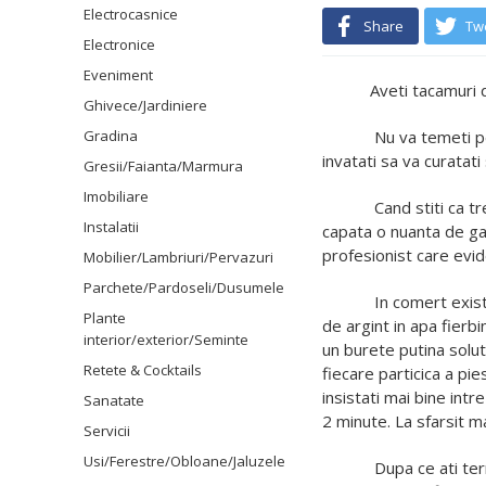
Electrocasnice
Share
Tw
Electronice
Eveniment
Aveti tacamuri d
Ghivece/Jardiniere
Gradina
Nu va temeti pe
invatati sa va curatati
Gresii/Faianta/Marmura
Imobiliare
Cand stiti ca t
Instalatii
capata o nuanta de gal
profesionist care evid
Mobilier/Lambriuri/Pervazuri
Parchete/Pardoseli/Dusumele
In comert exista acum
Plante
de argint in apa fierbi
interior/exterior/Seminte
un burete putina solut
Retete & Cocktails
fiecare particica a pie
insistati mai bine int
Sanatate
2 minute. La sfarsit m
Servicii
Usi/Ferestre/Obloane/Jaluzele
Dupa ce ati te