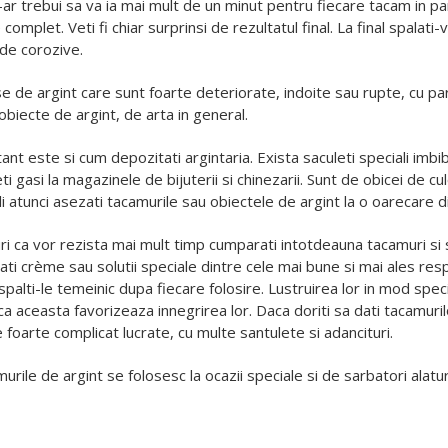
. N-ar trebui sa va ia mai mult de un minut pentru fiecare tacam in 
omplet. Veti fi chiar surprinsi de rezultatul final. La final spalati-va
 de corozive.
e de argint care sunt foarte deteriorate, indoite sau rupte, cu part
 obiecte de argint, de arta in general.
ant este si cum depozitati argintaria. Exista saculeti speciali imbib
ti gasi la magazinele de bijuterii si chinezarii. Sunt de obicei de c
ali atunci asezati tacamurile sau obiectele de argint la o oarecare d
 vor rezista mai mult timp cumparati intotdeauna tacamuri si set
crème sau solutii speciale dintre cele mai bune si mai ales respect
palti-le temeinic dupa fiecare folosire. Lustruirea lor in mod speci
ca aceasta favorizeaza innegrirea lor. Daca doriti sa dati tacamuril
 foarte complicat lucrate, cu multe santulete si adancituri.
 de argint se folosesc la ocazii speciale si de sarbatori alatur