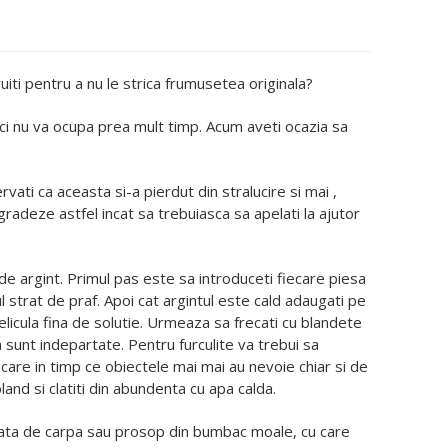
ruiti pentru a nu le strica frumusetea originala?
ici nu va ocupa prea mult timp. Acum aveti ocazia sa
vati ca aceasta si-a pierdut din stralucire si mai ,
radeze astfel incat sa trebuiasca sa apelati la ajutor
argint. Primul pas este sa introduceti fiecare piesa
l strat de praf. Apoi cat argintul este cald adaugati pe
elicula fina de solutie. Urmeaza sa frecati cu blandete
a sunt indepartate. Pentru furculite va trebui sa
ecare in timp ce obiectele mai mai au nevoie chiar si de
and si clatiti din abundenta cu apa calda.
ata de carpa sau prosop din bumbac moale, cu care