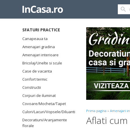
SFATURI PRACTICE
Canapeaua ta
Amenajari gradina
Amenajari interioare
Bricolaj/Unelte si scule
Case de vacanta
Confort termic
Constructii
Corpuri de iluminat
Covoare/Mocheta/Tapet
Prima pagina
»
Amenajari in
Culori/Lacuri/Vopsele/Diluanti
Aflati cum
Decoratiuni/Aranjamente
florale