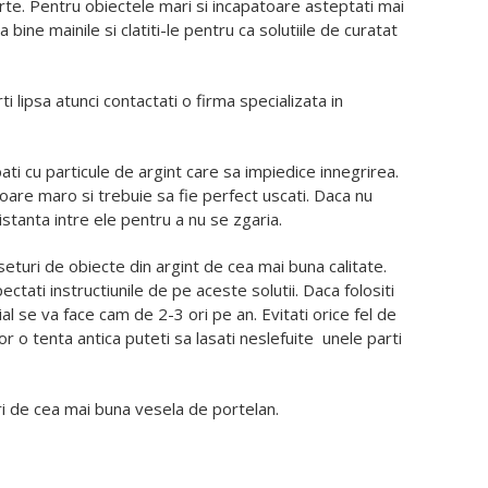
parte. Pentru obiectele mari si incapatoare asteptati mai
 bine mainile si clatiti-le pentru ca solutiile de curatat
i lipsa atunci contactati o firma specializata in
ati cu particule de argint care sa impiedice innegrirea.
uloare maro si trebuie sa fie perfect uscati. Daca nu
istanta intre ele pentru a nu se zgaria.
uri de obiecte din argint de cea mai buna calitate.
ati instructiunile de pe aceste solutii. Daca folositi
al se va face cam de 2-3 ori pe an. Evitati orice fel de
or o tenta antica puteti sa lasati neslefuite
unele parti
i de cea mai buna vesela de portelan.