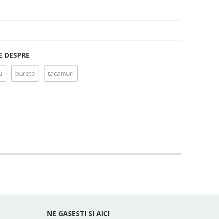
E DESPRE
u
burete
tacamuri
NE GASESTI SI AICI