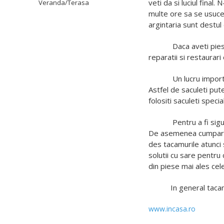
veti da si luciul final
Veranda/Terasa
multe ore sa se usuce c
argintaria sunt destul
Daca aveti pies
reparatii si restaurari
Un lucru import
Astfel de saculeti pute
folositi saculeti speci
Pentru a fi siguri ca
De asemenea cumparati 
des tacamurile atunci s
solutii cu sare pentru 
din piese mai ales cele
In general tacamurile
www.incasa.ro