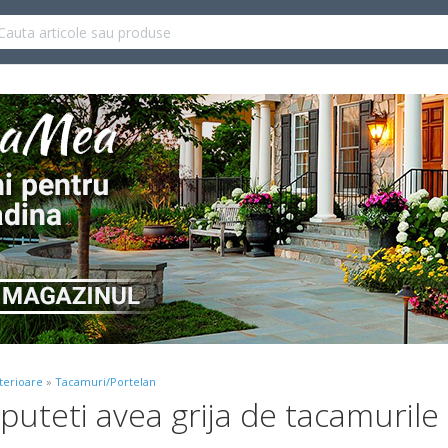
terioare
»
Tacamuri/Portelan
 puteti avea grija de tacamuri