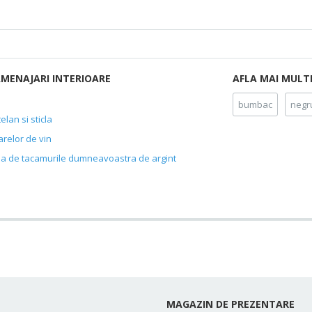
AMENAJARI INTERIOARE
AFLA MAI MULT
bumbac
negr
elan si sticla
relor de vin
rija de tacamurile dumneavoastra de argint
MAGAZIN DE PREZENTARE