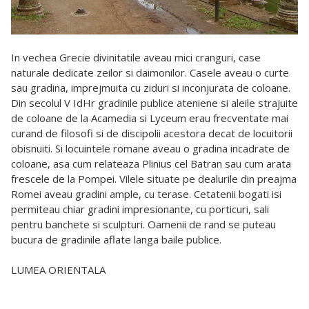
In vechea Grecie divinitatile aveau mici cranguri, case
naturale dedicate zeilor si daimonilor. Casele aveau o curte
sau gradina, imprejmuita cu ziduri si inconjurata de coloane.
Din secolul V IdHr gradinile publice ateniene si aleile strajuite
de coloane de la Acamedia si Lyceum erau frecventate mai
curand de filosofi si de discipolii acestora decat de locuitorii
obisnuiti.
Si locuintele romane aveau o gradina incadrate de
coloane, asa cum relateaza Plinius cel Batran sau cum arata
frescele de la Pompei. Vilele situate pe dealurile din preajma
Romei aveau gradini ample, cu terase. Cetatenii bogati isi
permiteau chiar gradini impresionante, cu porticuri, sali
pentru banchete si sculpturi. Oamenii de rand se puteau
bucura de gradinile aflate langa baile publice.
LUMEA ORIENTALA