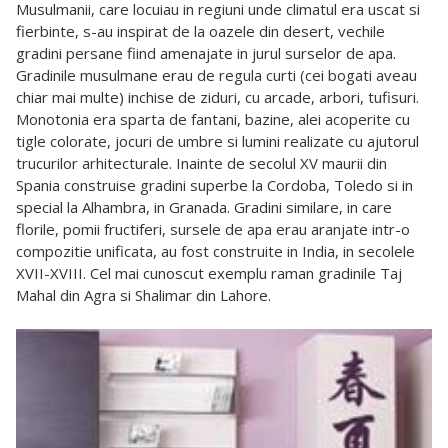
Musulmanii, care locuiau in regiuni unde climatul era uscat si
fierbinte, s-au inspirat de la oazele din desert, vechile
gradini persane fiind amenajate in jurul surselor de apa.
Gradinile musulmane erau de regula curti (cei bogati aveau
chiar mai multe) inchise de ziduri, cu arcade, arbori, tufisuri.
Monotonia era sparta de fantani, bazine, alei acoperite cu
tigle colorate, jocuri de umbre si lumini realizate cu ajutorul
trucurilor arhitecturale. Inainte de secolul XV maurii din
Spania construise gradini superbe la Cordoba, Toledo si in
special la Alhambra, in Granada. Gradini similare, in care
florile, pomii fructiferi, sursele de apa erau aranjate intr-o
compozitie unificata, au fost construite in India, in secolele
XVII-XVIII. Cel mai cunoscut exemplu raman gradinile Taj
Mahal din Agra si Shalimar din Lahore.