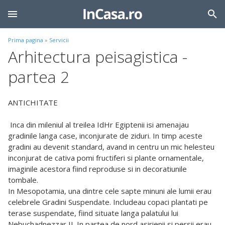
Prima pagina
»
Servicii
Arhitectura peisagistica -
partea 2
ANTICHITATE
Inca din mileniul al treilea IdHr Egiptenii isi amenajau
gradinile langa case, inconjurate de ziduri. In timp aceste
gradini au devenit standard, avand in centru un mic helesteu
inconjurat de cativa pomi fructiferi si plante ornamentale,
imaginile acestora fiind reproduse si in decoratiunile
tombale.
In Mesopotamia, una dintre cele sapte minuni ale lumii erau
celebrele Gradini Suspendate. Includeau copaci plantati pe
terase suspendate, fiind situate langa palatului lui
Nebuchadnezzar II. In partea de nord asirienii si persii erau