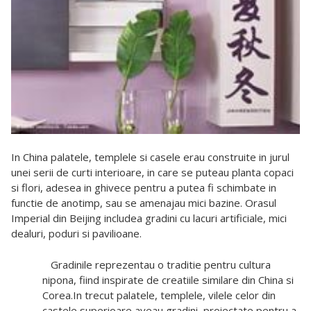
In China palatele, templele si casele erau construite in jurul
unei serii de curti interioare, in care se puteau planta copaci
si flori, adesea in ghivece pentru a putea fi schimbate in
functie de anotimp, sau se amenajau mici bazine. Orasul
Imperial din Beijing includea gradini cu lacuri artificiale, mici
dealuri, poduri si pavilioane.
Gradinile reprezentau o traditie pentru cultura
nipona, fiind inspirate de creatiile similare din China si
Corea.In trecut palatele, templele, vilele celor din
castele superioare aveau gradini, proiectate pentru a