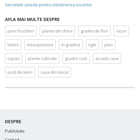
Servetele umede pentru intretinerea locuintei
AFLA MAI MULTE DESPRE
pomi fructiferi
plante din china
gradini de flori
lacuri
lumini
mesopotamia
in gradina
tigle
plan
copaci
plante cultivate
gradini curti
arcade case
porti de lemn
case din trecut
DESPRE
Publicitate
Contact