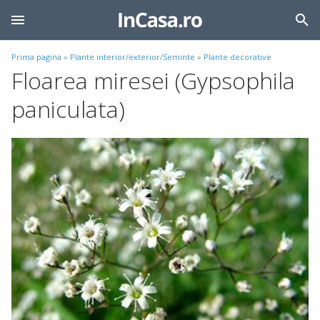
Prima pagina
»
Plante interior/exterior/Seminte
»
Plante decorative
Floarea miresei (Gypsophila
paniculata)