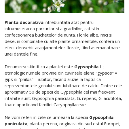
Planta decorativa
intrebuintata atat pentru
infrumusetarea parcurilor si a gradinilor, cat si in
confectionarea buchetelor de nunta. Florile albe, mici si
dese, in combinatie cu alte plante ornamentale, confera un
efect deosebit aranjamentelor florale, fiind asemanatoare
unei dantele fine.
Denumirea stiintifica a plantei este
Gypsophila
L
.;
etimologic numele provine din cuvintele elene "gypsos" =
gips si "philos" = iubitor, facand aluzie la faptul ca
reprezentantele genului sunt iubitoare de calciu. Dintre cele
aproximativ 50 de specii de Gypsophila cel mai frecvent
intalnite sunt: Gypsophila paniculata, G. repens, G. acutifolia,
toate apartinand familiei Caryophyllaceae.
Ne vom referi in cele ce urmeaza la specia
Gypsophila
paniculata
, planta perena, originara din sud estul Europei,