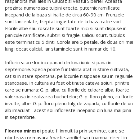
raspandita mai ales in Caucaz si vestul Siberiei. Aceasta
prezinta numeroase tulpini erecte, puternic ramificate
incepand de la baza si inalte de circa 60-90 cm. Frunzele
sunt lanceolate, treptat ingustate de la baza catre varf.
Florile albe sau roscate sunt foarte mici si sunt dispuse in
panicule ramificate, subtiri si fragile. Caliciu scurt, tubulos
este terminat cu 5 dinti. Corola are 5 petale, de doua ori mai
lungi decat caliciul, iar staminele sunt in numar de 10.
Inflorirea are loc incepanad din luna iunie si pana in
septembrie. Specia poate fi intalnita atat in stare cultivata,
cat si in stare spontana, pe locurile nisipoase sau in regiunile
stancoase. In cultura au fost obtinute cateva soiuri, printre
care se numara: G. p. alba, cu florile de culoare alba, foarte
valoroasa in realizarea buchetelor; G. p. floro pleno, cu florile
involte, albe; G. p. floro pleno fulg de zapada, cu florile de un
alb imaculat - acest soi infloreste incepand din luna mai pina
in septembrie.
Floarea miresei
poate fi inmultita prin seminte, care se
planteaza primavara (martie-aprilie) sau toamna, direct in