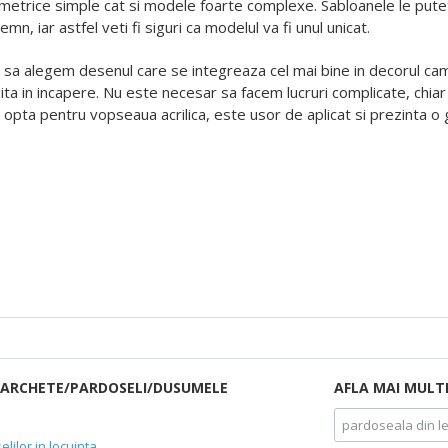
etrice simple cat si modele foarte complexe. Sabloanele le puteti
emn, iar astfel veti fi siguri ca modelul va fi unul unicat.
 sa alegem desenul care se integreaza cel mai bine in decorul ca
ita in incapere. Nu este necesar sa facem lucruri complicate, chiar
ti opta pentru vopseaua acrilica, este usor de aplicat si prezinta o 
 PARCHETE/PARDOSELI/DUSUMELE
AFLA MAI MULT
pardoseala din 
elilor in locuinta