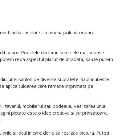
constructia caselor si in amenajarile interioare.
conditionare. Podelele din lemn sunt cele mai supuse
 le putem reda aspectul placut de altadata, sau le putem
diul unei sablon pe diverse suprafete. Sablonul este
i se aplica culoarea care ramane imprimata pe
i, tavanul, mobilierul sau podeaua. Realizarea unui
agini pictate este o idee creativa si surprinzatoare.
.
ile si locul in care doriti sa realizati pictura. Puteti