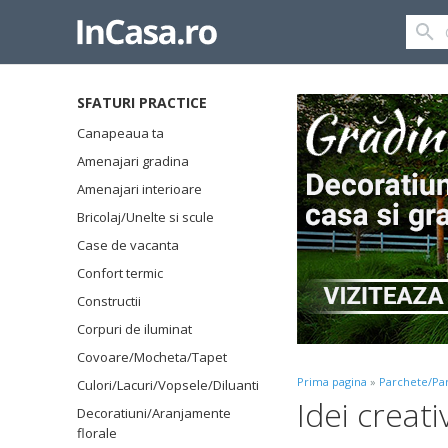
SFATURI PRACTICE
Canapeaua ta
Amenajari gradina
Amenajari interioare
Bricolaj/Unelte si scule
Case de vacanta
Confort termic
Constructii
Corpuri de iluminat
Covoare/Mocheta/Tapet
Prima pagina
»
Parchete/Pa
Culori/Lacuri/Vopsele/Diluanti
Idei creat
Decoratiuni/Aranjamente
florale