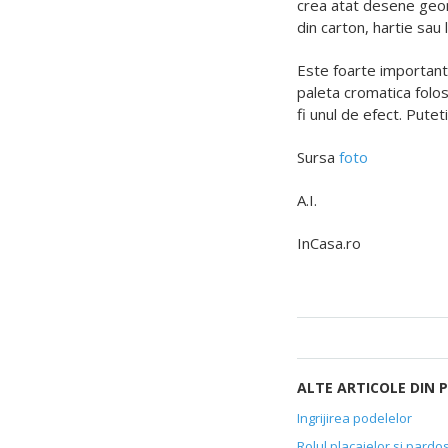
crea atat desene geom
din carton, hartie sau l
Este foarte important
paleta cromatica folos
fi unul de efect. Pute
Sursa
foto
A.I.
InCasa.ro
ALTE ARTICOLE DIN
Ingrijirea podelelor
Rolul placajelor si pardos