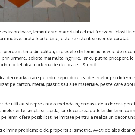
le extraordinare, lemnul este materialul cel mai frecvent folosit in 
rii motive: arata foarte bine, este rezistent si usor de curatat.
isi pierde in timp din calitati, si piesele din lemn au nevoie de re
, prin urmare, solicita mai multa ingrijire. Iar cu putina pricepere
 printr-o tehnica moderna de decorare – Stencil.
ntica decorativa care permite reproducerea desenelor prin interme
lizat pe carton, metal, plastic sau alte materiale, peste care apo
or de utilizat si reprezinta o metoda ingenioasa de a decora pereti
oanelor este simpla si rapida, iar decorarea podelei din lemn cu im
e lemn ofera posibilitati nelimitate pentru a realiza un decor unic
 elimina problemele de proportii si simetrie. Aveti de ales doar culor