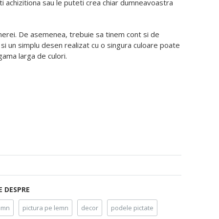
 achizitiona sau le puteti crea chiar dumneavoastra
merei. De asemenea, trebuie sa tinem cont si de
 si un simplu desen realizat cu o singura culoare poate
gama larga de culori.
E DESPRE
lemn
pictura pe lemn
decor
podele pictate