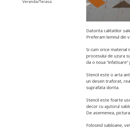
Veranda/Terasa
Datorita calitatilor sa
Preferam lemnul din va
Si cum orice material 
procesului de uzura si
da o noua “infatisare”
Stencil este o arta a
un desen traforat, rea
suprafata dorita.
Stencil este foarte us
decor cu ajutorul sabl
De asemenea, pictura p
Folosind sabloane, veti