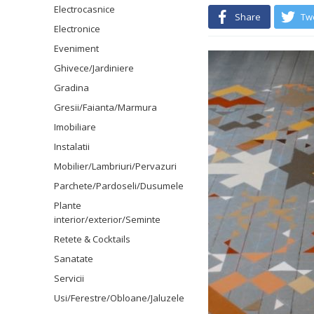
Electrocasnice
Share
Tw
Electronice
Eveniment
Ghivece/Jardiniere
Gradina
Gresii/Faianta/Marmura
Imobiliare
Instalatii
Mobilier/Lambriuri/Pervazuri
Parchete/Pardoseli/Dusumele
Plante
interior/exterior/Seminte
Retete & Cocktails
Sanatate
Servicii
Usi/Ferestre/Obloane/Jaluzele