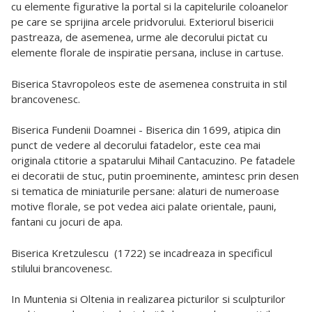
cu elemente figurative la portal si la capitelurile coloanelor
pe care se sprijina arcele pridvorului. Exteriorul bisericii
pastreaza, de asemenea, urme ale decorului pictat cu
elemente florale de inspiratie persana, incluse in cartuse.
Biserica Stavropoleos este de asemenea construita in stil
brancovenesc.
Biserica Fundenii Doamnei - Biserica din 1699, atipica din
punct de vedere al decorului fatadelor, este cea mai
originala ctitorie a spatarului Mihail Cantacuzino. Pe fatadele
ei decoratii de stuc, putin proeminente, amintesc prin desen
si tematica de miniaturile persane: alaturi de numeroase
motive florale, se pot vedea aici palate orientale, pauni,
fantani cu jocuri de apa.
Biserica Kretzulescu
(1722) se incadreaza in specificul
stilului brancovenesc.
In Muntenia si Oltenia in realizarea picturilor si sculpturilor