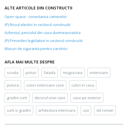
ALTE ARTICOLE DIN CONSTRUCTII
Open space - conectarea camerelor
(P) Riscul electric in sectorul constructii
Azbestul, pericolul din casa dumneavoastra
(P) Prevederi legislative in sectorul constructii
Masuri de siguranta pentru varstnici
AFLA MAI MULTE DESPRE
scoala
picturi
fatada
mogosoaia
exterioare
pictura
culori exterioare case
culori in casa
gradini curti
decorul unei case
case pe exterior
curti si gradini
arhitectura interioara
usii
stil roman