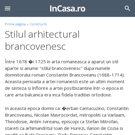
Prima pagina
»
Constructii
Stilul arhitectural
brancovenesc
Între 1678 �i 1725 in arta romaneasca a aparut un stil
aparte si anume "stilul brancovenesc" dupa numele
domnitorului roman Constantin Brancoveanu (1688-1714).
Aceasta perioada a artei romanesti este un ultim moment
de sinteza si înflorire a artei postbizantine într-o epoca in
care arta balcanica era inca fidela traditiei ortodoxe.
In aceasta epoca domni ca: �erban Cantacuzino, Constantin
Brancoveanu, Nicolae Mavrocordat, mitropoliti ca Varlaam,
Theodosie, Antim Ivireanu, episcopi ca Stefan Mitrofan,
stareti ca arhimandritul Ioan de Hurezi, Ilarion de Cozia si
eruditi ca fratii Greceanu, Radu Popescu, Constantin