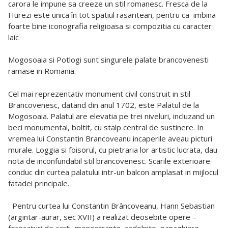
carora le impune sa creeze un stil romanesc. Fresca de la
Hurezi este unica în tot spatiul rasaritean, pentru ca
imbina
foarte bine iconografia religioasa si compozitia cu caracter
laic
Mogosoaia si Potlogi sunt singurele palate brancovenesti
ramase in Romania.
Cel mai reprezentativ monument civil construit in stil
Brancovenesc, datand din anul 1702, este Palatul de la
Mogosoaia. Palatul are elevatia pe trei niveluri, incluzand un
beci monumental, boltit, cu stalp central de sustinere. In
vremea lui Constantin Brancoveanu incaperile aveau picturi
murale. Loggia si foisorul, cu pietraria lor artistic lucrata, dau
nota de inconfundabil stil brancovenesc. Scarile exterioare
conduc din curtea palatului intr-un balcon amplasat in mijlocul
fatadei principale.
Pentru curtea lui Constantin Brâncoveanu, Hann Sebastian
(argintar-aurar, sec XVII) a realizat deosebite opere –