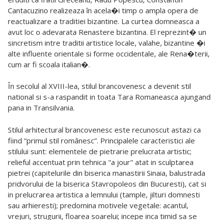
Cantacuzino realizeaza în acela�i timp o ampla opera de
reactualizare a traditiei bizantine. La curtea domneasca a
avut loc o adevarata Renastere bizantina. El reprezint� un
sincretism intre traditii artistice locale, valahe, bizantine �i
alte influente orientale si forme occidentale, ale Rena�terii,
cum ar fi scoala italian�.
În secolul al XVIII-lea, stilul brancovenesc a devenit stil
national si s-a raspandit in toata Tara Romaneasca ajungand
pana in Transilvania.
Stilul arhitectural brancovenesc este recunoscut astazi ca
fiind “primul stil românesc”. Principalele caracteristici ale
stilului sunt: elementele de pietrarie prelucrata artistic;
relieful accentuat prin tehnica "a jour" atat in sculptarea
pietrei (capitelurile din biserica manastirii Sinaia, balustrada
pridvorului de la biserica Stavropoleos din Bucuresti), cat si
in prelucrarea artistica a lemnului (tample, jilturi domnesti
sau arhieresti); predomina motivele vegetale: acantul,
vrejuri, strugurii, floarea soarelui; incepe inca timid sa se