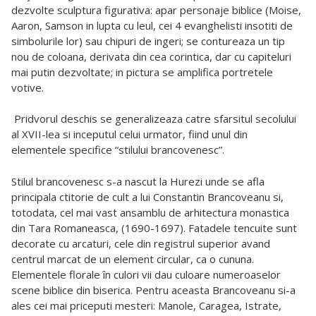
dezvolte sculptura figurativa: apar personaje biblice (Moise,
Aaron, Samson in lupta cu leul, cei 4 evanghelisti insotiti de
simbolurile lor) sau chipuri de ingeri; se contureaza un tip
nou de coloana, derivata din cea corintica, dar cu capiteluri
mai putin dezvoltate; in pictura se amplifica portretele
votive.
Pridvorul deschis se generalizeaza catre sfarsitul secolului
al XVII-lea si inceputul celui urmator, fiind unul din
elementele specifice “stilului brancovenesc”.
Stilul brancovenesc s-a nascut la Hurezi unde se afla
principala ctitorie de cult a lui Constantin Brancoveanu si,
totodata, cel mai vast ansamblu de arhitectura monastica
din Tara Romaneasca, (1690-1697). Fatadele tencuite sunt
decorate cu arcaturi, cele din registrul superior avand
centrul marcat de un element circular, ca o cununa.
Elementele florale în culori vii dau culoare numeroaselor
scene biblice din biserica. Pentru aceasta Brancoveanu si-a
ales cei mai priceputi mesteri: Manole, Caragea, Istrate,