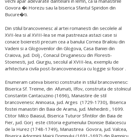
vechi apar adevarate dantelarii în lemn, ca la manastirile
Govora �i Horezu sau la biserica Sfantul Spiridon din
Bucure�ti.
Din stilul brancovenesc al artei romanesti din secolele al
XVII-lea si al XVIII-lea se mai pastreaza astazi case si
conace boieresti precum cea a banului Cornea Brailoiu din
Vadeni si a Glogovenilor din Glogova, Casa Baniei din
Craiova, jud. Dolj , Conacul Druganescu din Floresti-
Stoenesti, jud. Giurgiu, secolul al XVIII-lea, exemplu de
arhitectura civila post-brancoveneasca cu loggie si foisor .
Enumeram cateva biserici construite in stilul brancovenesc:
Biserica Sf. Treime, din
Afumati, Ilfov, construita de stolnicul
Constantin Cantacuzino (1696), Manastire de stil
brancovenesc Aninoasa, jud. Arges
(1729-1730), Biserica
fostei manastiri din Baia de Arama, jud. Mehedinti , 1699.
Ctitor Milco Baiasul, Biserica Tuturor Sfintilor din Baia de
Fier, jud. Gorj
este ctitoria egumenului Dionisie Balacescu
de la Hurez (1748-1749), Manastirea
Govora, jud. Valcea,
Biserica Adormirii Maicii Domnului (1691-1697) din Ramnicu