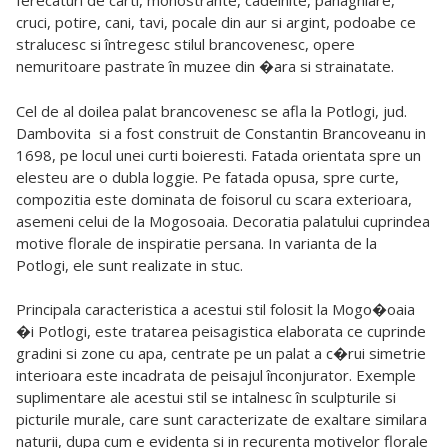
ferecaturi de carti, monostrante, cadelnite, panaghiare,
cruci, potire, cani, tavi, pocale din aur si argint, podoabe ce
stralucesc si întregesc stilul brancovenesc, opere
nemuritoare pastrate în muzee din �ara si strainatate.
Cel de al doilea palat brancovenesc se afla la Potlogi, jud.
Dambovita
si a fost construit de Constantin Brancoveanu in
1698, pe locul unei curti boieresti. Fatada orientata spre un
elesteu are o dubla loggie. Pe fatada opusa, spre curte,
compozitia este dominata de foisorul cu scara exterioara,
asemeni celui de la Mogosoaia. Decoratia palatului cuprindea
motive florale de inspiratie persana. In varianta de la
Potlogi, ele sunt realizate in stuc.
Principala caracteristica a acestui stil folosit la Mogo�oaia
�i Potlogi, este tratarea peisagistica elaborata ce cuprinde
gradini si zone cu apa, centrate pe un palat a c�rui simetrie
interioara este incadrata de peisajul înconjurator. Exemple
suplimentare ale acestui stil se intalnesc în sculpturile si
picturile murale, care sunt caracterizate de exaltare similara
naturii, dupa cum e evidenta si in recurenta motivelor florale