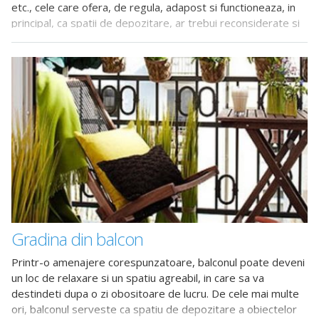
etc., cele care ofera, de regula, adapost si functioneaza, in
principal, ca spatii de depozitare, ar trebui reconsiderate si
privite ca niste prelungiri ale decorului interior. In
majoritatea cazurilor, aceste
Gradina din balcon
Printr-o amenajere corespunzatoare, balconul poate deveni
un loc de relaxare si un spatiu agreabil, in care sa va
destindeti dupa o zi obositoare de lucru. De cele mai multe
ori, balconul serveste ca spatiu de depozitare a obiectelor