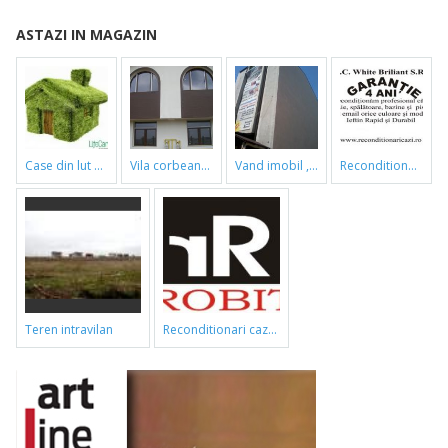
ASTAZI IN MAGAZIN
case din lut si paie
vila corbeanca
vand imobil ,790m,piata gorjului,pret negociabil
reconditionari cazi de baie
teren intravilan
reconditionari cazi de baie