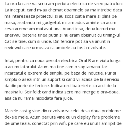
La ora la care va scriu am periuta electrica de vreo patru luni.
La inceput, cand m-au chemat doamnele sa ma intrebe daca
ma intereseaza proiectul si au scos cuitia mare si plina pe
masa, aratandu-mi gadgetul, mi-am adus aminte ca acum
ceva vreme am mai avut una. Atunci insa, doua lucruri ma
enervau: bateria tinea putin si nu eram obisnuit cu timing-ul.
Cat se tine, cum si unde. Din fericire pot sa va anunt in
reviewul care urmeaza ca ambele au fost rezolvate.
Intai, pentru ca noua periuta electrica Oral B are viata lunga
a acumulatorului. Acum ma tine cam o saptamana. Iar
incarcatul e extrem de simplu, pe baza de inductie. Pur si
simplu o asezi intr-un suport si cand vii acasa de la serviciu
da din perie de fericire. Indicatorul bateriei e ca acul de la
masina lui Seinfeld: cand indica zero mai merge o ora-doua,
asa ca nu ramai niciodata fara juice.
Marele castig vine din rezolvarea celei de-a doua probleme
de-ale mele. Acum periuta vine cu un display fara probleme
de umezeala, conectat prin wifi, pe care eu unul l-am lipit de