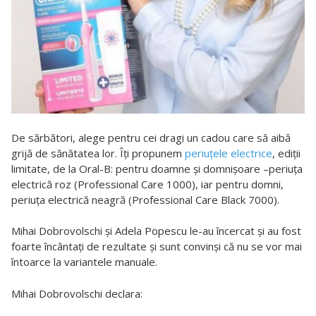
De sărbători, alege pentru cei dragi un cadou care să aibă
grijă de sănătatea lor. Îţi propunem
periuţele electrice
, ediţii
limitate, de la Oral-B: pentru doamne şi domnişoare –periuţa
electrică roz (Professional Care 1000), iar pentru domni,
periuţa electrică neagră (Professional Care Black 7000).
Mihai Dobrovolschi şi Adela Popescu le-au încercat şi au fost
foarte încântaţi de rezultate şi sunt convinşi că nu se vor mai
întoarce la variantele manuale.
Mihai Dobrovolschi declara: