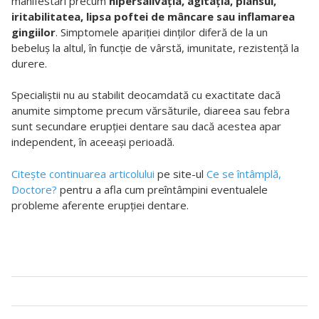
manifestări precum
hipersalivaţia, agitaţia, plânsul,
iritabilitatea, lipsa poftei de mâncare sau inflamarea
gingiilor
. Simptomele apariţiei dinţilor diferă de la un
bebeluş la altul, în funcţie de vârstă, imunitate, rezistenţă la
durere.
Specialiştii nu au stabilit deocamdată cu exactitate dacă
anumite simptome precum vărsăturile, diareea sau febra
sunt secundare erupţiei dentare sau dacă acestea apar
independent, în aceeaşi perioadă.
Citeşte continuarea articolului
pe site-ul
Ce se întâmplă,
Doctore?
pentru a afla cum preîntâmpini eventualele
probleme aferente erupţiei dentare.