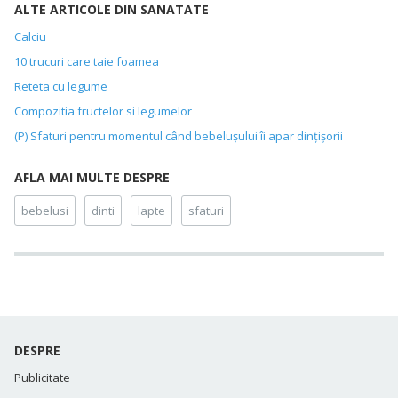
ALTE ARTICOLE DIN SANATATE
Calciu
10 trucuri care taie foamea
Reteta cu legume
Compozitia fructelor si legumelor
(P) Sfaturi pentru momentul când bebeluşului îi apar dinţişorii
AFLA MAI MULTE DESPRE
bebelusi
dinti
lapte
sfaturi
DESPRE
Publicitate