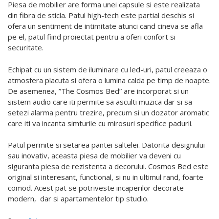
Piesa de mobilier are forma unei capsule si este realizata
din fibra de sticla. Patul high-tech este partial deschis si
ofera un sentiment de intimitate atunci cand cineva se afla
pe el, patul fiind proiectat pentru a oferi confort si
securitate.
Echipat cu un sistem de iluminare cu led-uri, patul creeaza o
atmosfera placuta si ofera o lumina calda pe timp de noapte.
De asemenea, ”The Cosmos Bed” are incorporat si un
sistem audio care iti permite sa asculti muzica dar si sa
setezi alarma pentru trezire, precum si un dozator aromatic
care iti va incanta simturile cu mirosuri specifice padurii.
Patul permite si setarea pantei saltelei. Datorita designului
sau inovativ, aceasta piesa de mobilier va deveni cu
siguranta piesa de rezistenta a decorului. Cosmos Bed este
original si interesant, functional, si nu in ultimul rand, foarte
comod. Acest pat se potriveste incaperilor decorate
modern, dar si apartamentelor tip studio.