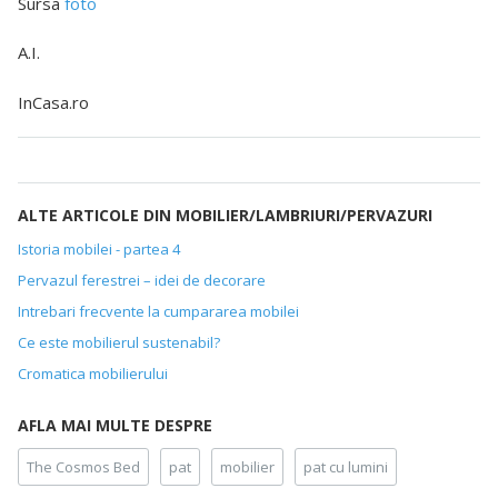
Sursa
foto
A.I.
InCasa.ro
ALTE ARTICOLE DIN MOBILIER/LAMBRIURI/PERVAZURI
Istoria mobilei - partea 4
Pervazul ferestrei – idei de decorare
Intrebari frecvente la cumpararea mobilei
Ce este mobilierul sustenabil?
Cromatica mobilierului
AFLA MAI MULTE DESPRE
The Cosmos Bed
pat
mobilier
pat cu lumini