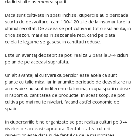
cladiri si alte asemenea spatii.
Daca sunt cultivate in spatii inchise, ciupercile au o perioada
scurta de dezvoltare, cam 100-120 zile de la insamantare la
ultimul recoltat. De aceea se pot cultiva in tot cursul anului, in
orice sezon, mai ales in sezoanele reci, cand pe piata
celelalte legume se gasesc in cantitati reduse.
Este un avantaj deosebit sa poti realiza 2 pana la 3-4 cicluri
pe an de pe aceeasi suprafata.
Un alt avantaj al cultivarii ciupercilor este acela ca sunt
plante cu talie mica, iar in anumite perioade de dezvoltare nu
au nevoie sau sunt indiferente la lumina, ocupa spatii reduse
in raport cu cantitatea de productie. In acest scop, se pot
cultiva pe mai multe niveluri, facand astfel economie de
spatiu.
In ciupercariile bine organizate se pot realiza culturi pe 3-4
niveluri pe aceeasi suprafata. Rentabilitatea culturii
ciupercilor este data si de faptul ca de la majoritatea