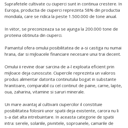
Suprafetele cultivate cu ciuperci sunt in continua crestere. In
Europa, productia de ciuperci reprezinta 58% din productia
mondiala, care se ridica la peste 1.500.000 de tone anual.
In viitor, se preconizeaza sa se ajunga la 200.000 tone de
proteina obtinuta din ciuperci.
Pamantul ofera omului posibilitatea de a-si castiga nu numai
hrana, dar si mijloacele financiare necesare unui trai decent.
Omului ii revine doar sarcina de a-l exploata eficient prin
mijloace deja cunoscute. Ciupercile reprezinta un valoros
produs alimentar datorita continutului bogat in substante
hranitoare, comparabil cu cel continut de paine, carne, lapte,
oua, zaharina, vitamine si saruri minerale.
Un mare avantaj al cultivarii ciupercilor il constituie
posibilitatea folosirii unor spatii deja existente, carora nu li
s-a dat alta intrebuintare. In aceasta categorie de spatii
intra: serele, solariile, pivnitele, soproanele, camarile de