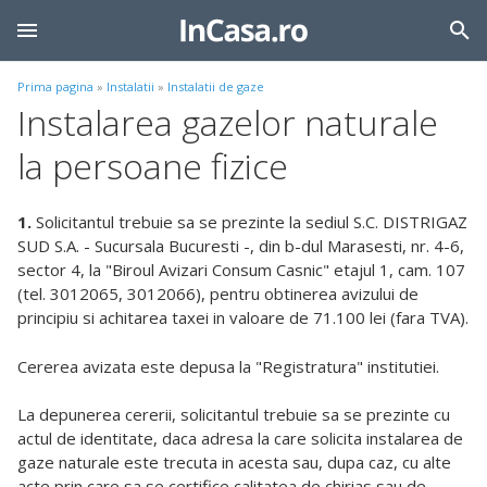
Prima pagina
»
Instalatii
»
Instalatii de gaze
Instalarea gazelor naturale
la persoane fizice
1.
Solicitantul trebuie sa se prezinte la sediul S.C. DISTRIGAZ
SUD S.A. - Sucursala Bucuresti -, din b-dul Marasesti, nr. 4-6,
sector 4, la "Biroul Avizari Consum Casnic" etajul 1, cam. 107
(tel. 3012065, 3012066), pentru obtinerea avizului de
principiu si achitarea taxei in valoare de 71.100 lei (fara TVA).
Cererea avizata este depusa la "Registratura" institutiei.
La depunerea cererii, solicitantul trebuie sa se prezinte cu
actul de identitate, daca adresa la care solicita instalarea de
gaze naturale este trecuta in acesta sau, dupa caz, cu alte
acte prin care sa se certifice calitatea de chirias sau de