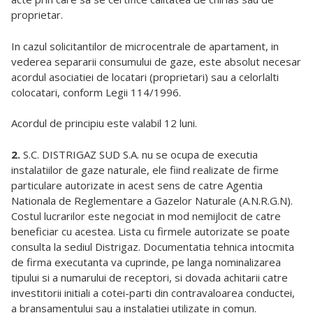
proprietar.
In cazul solicitantilor de microcentrale de apartament, in
vederea separarii consumului de gaze, este absolut necesar
acordul asociatiei de locatari (proprietari) sau a celorlalti
colocatari, conform Legii 114/1996.
Acordul de principiu este valabil 12 luni.
2.
S.C. DISTRIGAZ SUD S.A. nu se ocupa de executia
instalatiilor de gaze naturale, ele fiind realizate de firme
particulare autorizate in acest sens de catre Agentia
Nationala de Reglementare a Gazelor Naturale (A.N.R.G.N).
Costul lucrarilor este negociat in mod nemijlocit de catre
beneficiar cu acestea. Lista cu firmele autorizate se poate
consulta la sediul Distrigaz. Documentatia tehnica intocmita
de firma executanta va cuprinde, pe langa nominalizarea
tipului si a numarului de receptori, si dovada achitarii catre
investitorii initiali a cotei-parti din contravaloarea conductei,
a bransamentului sau a instalatiei utilizate in comun.