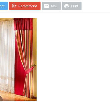
eet
Recommend
Mail
Print