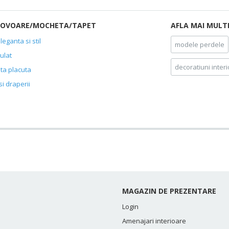
 COVOARE/MOCHETA/TAPET
AFLA MAI MULT
leganta si stil
modele perdele
ulat
decoratiuni inter
ta placuta
si draperii
MAGAZIN DE PREZENTARE
Login
Amenajari interioare