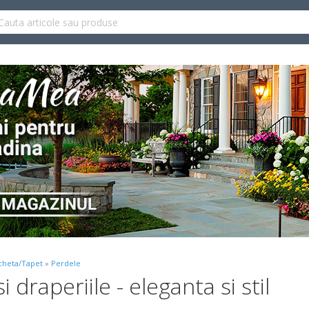
heta/Tapet
»
Perdele
i draperiile - eleganta si stil