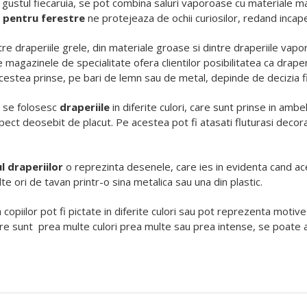
de gustul fiecaruia, se pot combina saluri vaporoase cu materiale 
 pentru ferestre
ne protejeaza de ochii curiosilor, redand incape
tre draperiile grele, din materiale groase si dintre draperiile vap
magazinele de specialitate ofera clientilor posibilitatea ca draperii
acestea prinse, pe bari de lemn sau de metal, depinde de decizia fie
e se folosesc
draperiile
in diferite culori, care sunt prinse in ambe
pect deosebit de placut. Pe acestea pot fi atasati fluturasi decora
 draperiilor
o reprezinta desenele, care ies in evidenta cand ac
te ori de tavan printr-o sina metalica sau una din plastic.
copiilor pot fi pictate in diferite culori sau pot reprezenta moti
 care sunt prea multe culori prea multe sau prea intense, se poat