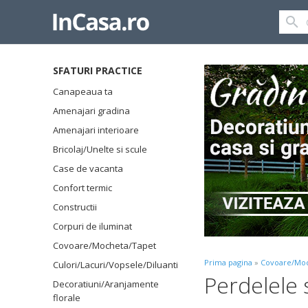
SFATURI PRACTICE
Canapeaua ta
Amenajari gradina
Amenajari interioare
Bricolaj/Unelte si scule
Case de vacanta
Confort termic
Constructii
Corpuri de iluminat
Covoare/Mocheta/Tapet
Prima pagina
»
Covoare/Moc
Culori/Lacuri/Vopsele/Diluanti
Perdelele s
Decoratiuni/Aranjamente
florale