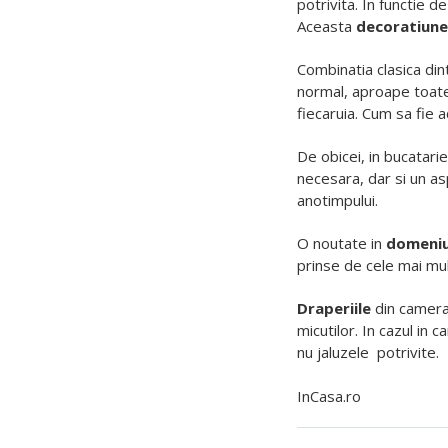
potrivita. In functie 
Aceasta
decoratiune
Combinatia clasica din
normal, aproape toate 
fiecaruia. Cum sa fie 
De obicei, in bucatari
necesara, dar si un as
anotimpului.
O noutate in
domeniul
prinse de cele mai mul
Draperiile
din camera 
micutilor. In cazul in
nu jaluzele potrivite.
InCasa.ro