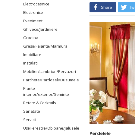
Electrocasnice
Share
Tw
Electronice
Eveniment
Ghivece/Jardiniere
Gradina
Gresii/Faianta/Marmura
Imobiliare
Instalatii
Mobilier/Lambriuri/Pervazuri
Parchete/Pardoseli/Dusumele
Plante
interior/exterior/Seminte
Retete & Cocktails
Sanatate
Servicii
Usi/Ferestre/Obloane/Jaluzele
Perdelele