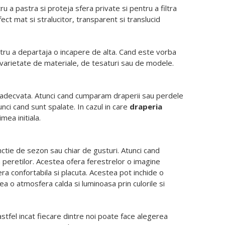
 a pastra si proteja sfera private si pentru a filtra
t mat si stralucitor, transparent si translucid
pentru a departaja o incapere de alta. Cand este vorba
 varietate de materiale, de tesaturi sau de modele.
e adecvata. Atunci cand cumparam draperii sau perdele
nci cand sunt spalate. In cazul in care
draperia
mea initiala.
nctie de sezon sau chiar de gusturi. Atunci cand
 peretilor. Acestea ofera ferestrelor o imagine
era confortabila si placuta. Acestea pot inchide o
a o atmosfera calda si luminoasa prin culorile si
tfel incat fiecare dintre noi poate face alegerea