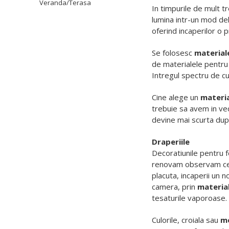
Veranda/Terasa
In timpurile de mult t
lumina intr-un mod del
oferind incaperilor o 
Se folosesc
material
de materialele pentr
Intregul spectru de cul
Cine alege un
materia
trebuie sa avem in ved
devine mai scurta dupa
Draperiile
Decoratiunile pentru f
renovam observam cel m
placuta, incaperii un 
camera, prin
materia
tesaturile vaporoase.
Culorile, croiala sau
mo