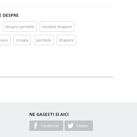
E DESPRE
despre perdele
modele draperii
ioare
croiala
perdele
draperii
NE GASESTI SI AICI
Facebook
Twitter