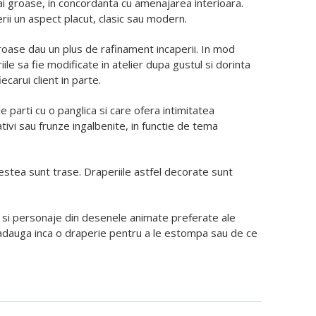
mai groase, in concordanta cu amenajarea interioara.
rii un aspect placut, clasic sau modern.
oroase dau un plus de rafinament incaperii. In mod
le sa fie modificate in atelier dupa gustul si dorinta
carui client in parte.
le parti cu o panglica si care ofera intimitatea
tivi sau frunze ingalbenite, in functie de tema
estea sunt trase. Draperiile astfel decorate sunt
ve si personaje din desenele animate preferate ale
e adauga inca o draperie pentru a le estompa sau de ce