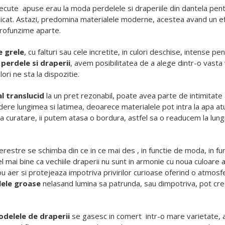
recute apuse erau la moda perdelele si draperiile din dantela pentru
icat. Astazi, predomina materialele moderne, acestea avand un efec
profunzime aparte.
e grele
, cu falturi sau cele incretite, in culori deschise, intense 
u
perdele si draperii
, avem posibilitatea de a alege dintr-o vasta
ori ne sta la dispozitie.
l translucid
la un pret rezonabil, poate avea parte de intimitat
ere lungimea si latimea, deoarece materialele pot intra la apa atu
 curatare, ii putem atasa o bordura, astfel sa o readucem la lungi
erestre se schimba din ce in ce mai des , in functie de moda, in fu
ai bine ca vechiile draperii nu sunt in armonie cu noua culoare a
nou aer si protejeaza impotriva privirilor curioase oferind o atmosf
lele groase
nelasand lumina sa patrunda, sau dimpotriva, pot cree
delele de draperii
se gasesc in comert intr-o mare varietate, as