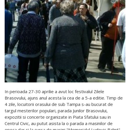
In perioada 27-30 aprilie a avut loc festivalul Zilele
Brasovului, ajuns anul acesta la cea de a 5-a
editie. Timp de
4 zile, locuitorii orasului de sub Tampa s-au bucurat de
targul mesterilor populari, parada Junilor Brasovului,
expozitii si concerte organizate i
n Piata Sfatului sau in
Centrul Civic, au putut asista la o parada a masinilor de
epoca dar si la
cursa de masini "Memorialul Ludovic Balint".