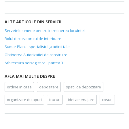
ALTE ARTICOLE DIN SERVICII
Servetele umede pentru intretinerea locuintei
Rolul decoratorului de interioare
Sumar Plant - specialistul gradinii tale
Obtinerea Autorizatiei de construire
Arhitectura peisagistica - partea 3
AFLA MAI MULTE DESPRE
ordine in casa
depozitare
spatii de depozitare
organizare dulapuri
trucuri
idei amenajare
cosuri