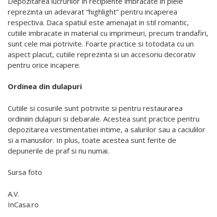
Depozitarea lucrurilor in recipiente imbracate in piele
reprezinta un adevarat “highlight” pentru incaperea
respectiva. Daca spatiul este amenajat in stil romantic,
cutiile imbracate in material cu imprimeuri, precum trandafiri,
sunt cele mai potrivite. Foarte practice si totodata cu un
aspect placut, cutiile reprezinta si un accesoriu decorativ
pentru orice incapere.
Ordinea din dulapuri
Cutiile si cosurile sunt potrivite si pentru restaurarea
ordiniiin dulapuri si debarale. Acestea sunt practice pentru
depozitarea vestimentatiei intime, a salurilor sau a caciulilor
si a manusilor. In plus, toate acestea sunt ferite de
depunerile de praf si nu numai.
Sursa
foto
A.V.
InCasa.ro