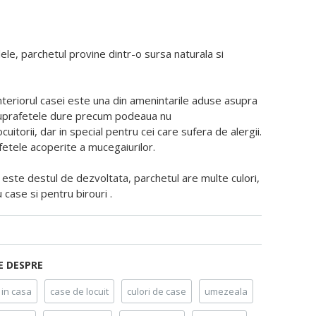
ele, parchetul provine dintr-o sursa naturala si
interiorul casei este una din amenintarile aduse asupra
uprafetele dure precum podeaua nu
itorii, dar in special pentru cei care sufera de alergii.
fetele acoperite a mucegaiurilor.
re este destul de dezvoltata, parchetul are multe culori,
 case si pentru birouri .
E DESPRE
 in casa
case de locuit
culori de case
umezeala