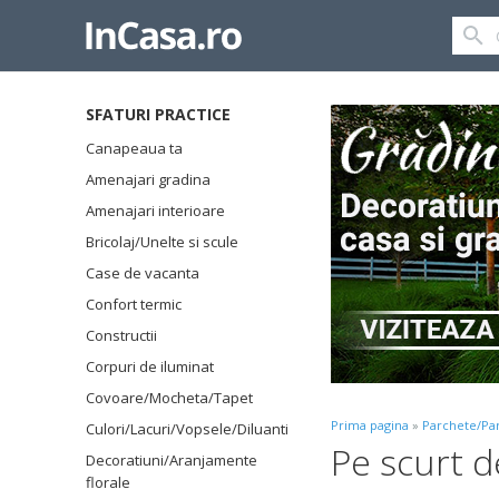
SFATURI PRACTICE
Canapeaua ta
Amenajari gradina
Amenajari interioare
Bricolaj/Unelte si scule
Case de vacanta
Confort termic
Constructii
Corpuri de iluminat
Covoare/Mocheta/Tapet
Prima pagina
»
Parchete/Pa
Culori/Lacuri/Vopsele/Diluanti
Pe scurt 
Decoratiuni/Aranjamente
florale