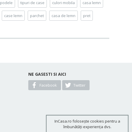
podele
tipuri de case
culori mobila
casa lemn
case lemn
parchet
casa de lemn
pret
NE GASESTI SI AICI
Facebook
Twitter
InCasa.ro folosește cookies pentru a
îmbunătăți experiența dvs.