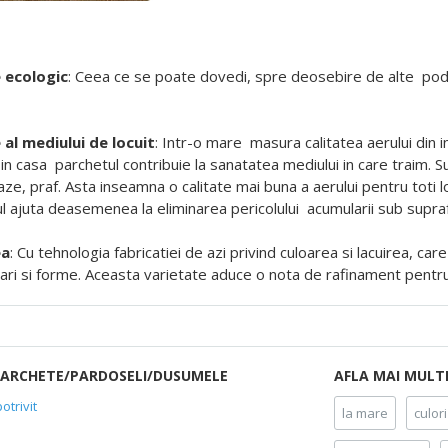
 ecologic
:
Ceea ce se poate dovedi, spre deosebire de alte
pod
al mediului de locuit
: Intr-o mare
masura calitatea aerului din 
 in casa
parchetul contribuie la sanatatea mediului in care traim.
S
, praf. Asta inseamna o calitate mai buna a aerului pentru toti locu
 ajuta deasemenea la eliminarea pericolului
acumularii sub supra
ea
: Cu tehnologia fabricatiei de azi privind culoarea si lacuirea, ca
nisari si forme. Aceasta varietate aduce o nota de rafinament pentru
 PARCHETE/PARDOSELI/DUSUMELE
AFLA MAI MULT
otrivit
la mare
culori