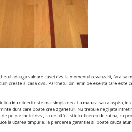
chetul adauga valoare casei dvs. la momentul revanzarii, fara sa
cum creste si casa dvs.. Parchetul din lemn de esenta tare este cel
 Rutina intretinerii este mai simpla decat a matura sau a aspira, 
minte dura care poate crea zgarieturi. Nu trebuie neglijata intre
 de pe parchetul dvs., ca de altfel
si intretinerea de rutina, cu 
e la uzarea timpurie, la pierderea garantiei si
poate cauza atunc