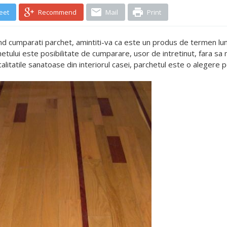
eet
Recommend
Mail
Print
and cumparati parchet, amintiti-va ca este un produs de termen lun
hetului este posibilitate de cumparare, usor de intretinut, fara sa
calitatile sanatoase din interiorul casei, parchetul este o alegere 