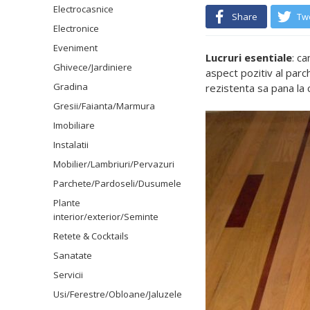
Electrocasnice
Share
Tw
Electronice
Eveniment
Lucruri esentiale
: c
Ghivece/Jardiniere
aspect pozitiv al parc
Gradina
rezistenta sa pana la 
Gresii/Faianta/Marmura
Imobiliare
Instalatii
Mobilier/Lambriuri/Pervazuri
Parchete/Pardoseli/Dusumele
Plante
interior/exterior/Seminte
Retete & Cocktails
Sanatate
Servicii
Usi/Ferestre/Obloane/Jaluzele