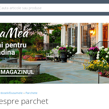
rdoseli/Dusumele
»
Parchete
despre parchet