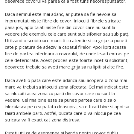
deoarece covorul va parea ca a fost tuns necorespunzator.
Daca semnul este mai adanc, ar putea sa fie nevoie sa
imprumutati niste fibre de covor. Inlocuiti fibrele stricate
pana jos, apoi taiati niste fire din covor care nu sunt la
vedere (de exemplu cele care sunt sub sifonier sau sub pat).
Utilizand o scobitoare municti cu atentie si cu grija sa puneti
cate p picatura de adeziv la capatul firelor. Apoi lipiti aceste
fire de partea inferioara a covorului, de unde le-ati extras pe
cele deteriorate. Acest proces este foarte incet si solicitant,
deoarece trebuie sa aveti mare grija sa nu lipiti si alte fire.
Daca aveti o pata care este adanca sau acopera o zona mai
mare va trebui sa inlocuiti zona afectata. Cel mai indicat este
sa inlocuiti acea zona cu parti din covor care nu sunt la
vedere. Cel mia bine este sa puneti partea care o sa o
inlocuiasca pe cea patata deasupra, sa o fixati bine si apoi sa
taiati ambele parti. Astfel, bucata care o va inlocui pe cea
stricata va fi exact cat zona distrusa.
Puteti utiliza de asemenea si banda pentru covor dublu