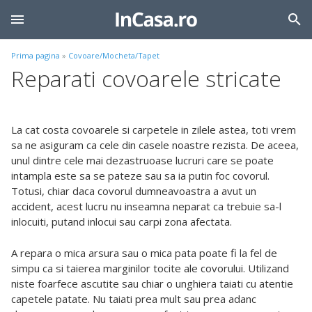
Prima pagina
»
Covoare/Mocheta/Tapet
Reparati covoarele stricate
La cat costa covoarele si carpetele in zilele astea, toti vrem
sa ne asiguram ca cele din casele noastre rezista. De aceea,
unul dintre cele mai dezastruoase lucruri care se poate
intampla este sa se pateze sau sa ia putin foc covorul.
Totusi, chiar daca covorul dumneavoastra a avut un
accident, acest lucru nu inseamna neparat ca trebuie sa-l
inlocuiti, putand inlocui sau carpi zona afectata.
A repara o mica arsura sau o mica pata poate fi la fel de
simpu ca si taierea marginilor tocite ale covorului. Utilizand
niste foarfece ascutite sau chiar o unghiera taiati cu atentie
capetele patate. Nu taiati prea mult sau prea adanc