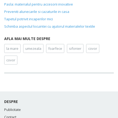
Pasla: materialul pentru accesorii inovative
Preveniti alunecarile si cazaturile in casa
Tapetul potrivit incaperilor mici
Schimba aspectul locuintei cu ajutorul materialelor textile
AFLA MAI MULTE DESPRE
la mare
umezeala
foarfece
sifonier
covor
covor
DESPRE
Publicitate
Contact