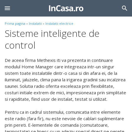
Prima pagina
»
Instalatii
»
Instalatii electrice
Sisteme inteligente de
control
De aceea firma Methexis iti va prezenta in continuare
modulul Home Manager care integreaza intr-un singur
sistem toate instalatiile dintr-o casa si din afara ei, de la
iluminat, jaluzele, clima pana la irigarea gradinii sau incalzirea
saunei. Solutia radio oferita exceleaza prin flexibilitate,
costuri initiale extrem de mici, impresioneaza prin simplitate
si rapiditate, fiind usor de instalat, testat si utilizat.
Pentru ca in cadrul sistemului, comunicatia intre elemente
este radio (fara fir), nu este nevoie de cablari suplimentare
prin pereti. E-lementele de comanda (comutatoare,
termostate) se lipesc cu un adeziv special direct pe perete