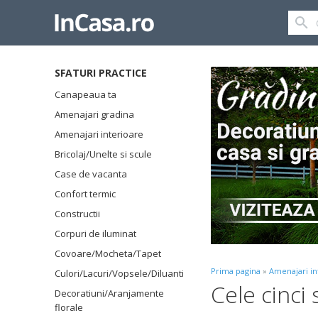
SFATURI PRACTICE
Canapeaua ta
Amenajari gradina
Amenajari interioare
Bricolaj/Unelte si scule
Case de vacanta
Confort termic
Constructii
Corpuri de iluminat
Covoare/Mocheta/Tapet
Prima pagina
»
Amenajari in
Culori/Lacuri/Vopsele/Diluanti
Cele cinci
Decoratiuni/Aranjamente
florale