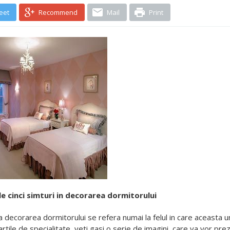
eet
Recommend
Mail
Print
le cinci simturi in decorarea dormitorului
a decorarea dormitorului se refera numai la felul in care aceasta un
cartile de specialitate, veti gasi o serie de imagini, care va vor p