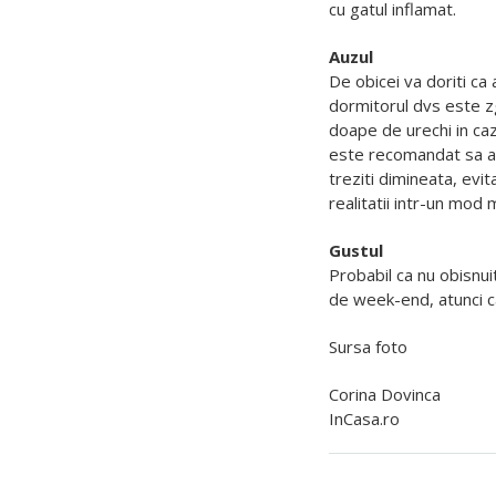
cu gatul inflamat.
Auzul
De obicei va doriti ca 
dormitorul dvs este z
doape de urechi in ca
este recomandat sa ascu
treziti dimineata, evit
realitatii intr-un mod 
Gustul
Probabil ca nu obisnui
de week-end, atunci ca
Sursa
foto
Corina Dovinca
InCasa.ro