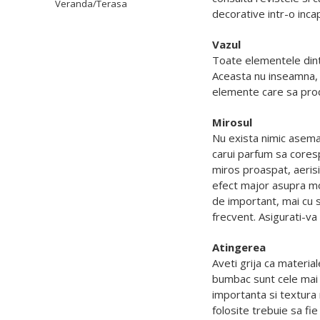
Veranda/Terasa
decorative intr-o incap
Vazul
Toate elementele dintr
Aceasta nu inseamna, i
elemente care sa prod
Mirosul
Nu exista nimic aseman
carui parfum sa coresp
miros proaspat, aerisi
efect major asupra mod
de important, mai cu s
frecvent. Asigurati-va
Atingerea
Aveti grija ca material
bumbac sunt cele mai b
importanta si textura 
folosite trebuie sa fi