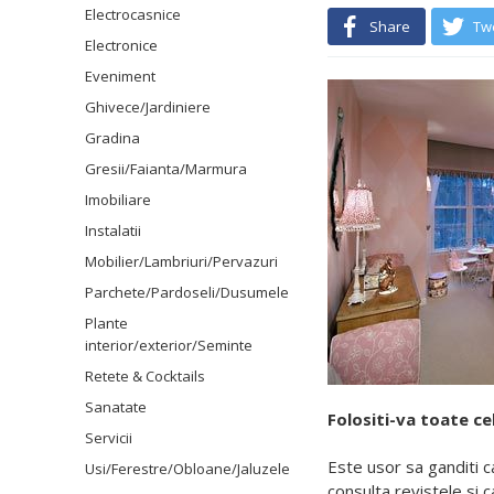
Electrocasnice
Share
Tw
Electronice
Eveniment
Ghivece/Jardiniere
Gradina
Gresii/Faianta/Marmura
Imobiliare
Instalatii
Mobilier/Lambriuri/Pervazuri
Parchete/Pardoseli/Dusumele
Plante
interior/exterior/Seminte
Retete & Cocktails
Sanatate
Folositi-va toate ce
Servicii
Este usor sa ganditi c
Usi/Ferestre/Obloane/Jaluzele
consulta revistele si 