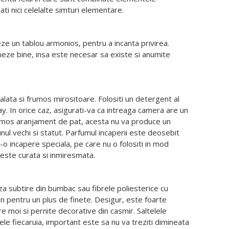
ati nici celelalte simturi elementare.
ze un tablou armonios, pentru a incanta privirea.
oneze bine, insa este necesar sa existe si anumite
alata si frumos mirositoare. Folositi un detergent al
ay. In orice caz, asigurati-va ca intreaga camera are un
 frumos aranjament de pat, acesta nu va produce un
nul vechi si statut. Parfumul incaperii este deosebit
-o incapere speciala, pe care nu o folositi in mod
t este curata si inmiresmata.
anza subtire din bumbac sau fibrele poliesterice cu
in pentru un plus de finete. Desigur, este foarte
e moi si pernite decorative din casmir. Saltelele
ele fiecaruia, important este sa nu va treziti dimineata