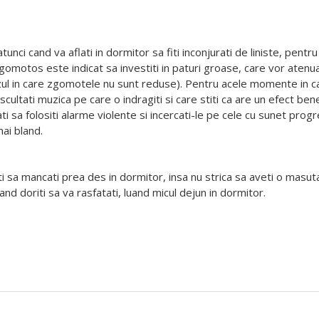
atunci cand va aflati in dormitor sa fiti inconjurati de liniste, pen
gomotos este indicat sa investiti in paturi groase, care vor aten
zul in care zgomotele nu sunt reduse). Pentru acele momente in ca
ltati muzica pe care o indragiti si care stiti ca are un efect benef
ati sa folositi alarme violente si incercati-le pe cele cu sunet prog
mai bland.
ti sa mancati prea des in dormitor, insa nu strica sa aveti o masuta 
nd doriti sa va rasfatati, luand micul dejun in dormitor.