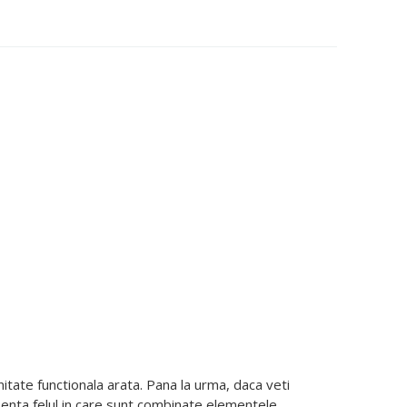
itate functionala arata. Pana la urma, daca veti
rezenta felul in care sunt combinate elementele