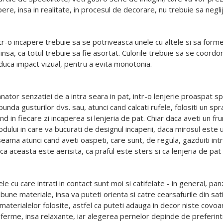
ere, insa in realitate, in procesul de decorare, nu trebuie sa neglij
-o incapere trebuie sa se potriveasca unele cu altele si sa forme
nsa, ca totul trebuie sa fie asortat. Culorile trebuie sa se coord
uca impact vizual, pentru a evita monotonia.
ator senzatiei de a intra seara in pat, intr-o lenjerie proaspat sp
unda gusturilor dvs. sau, atunci cand calcati rufele, folositi un spr
nd in fiecare zi incaperea si lenjeria de pat. Chiar daca aveti un
ului in care va bucurati de designul incaperii, daca mirosul este u
eama atunci cand aveti oaspeti, care sunt, de regula, gazduiti intr
 ca aceasta este aerisita, ca praful este sters si ca lenjeria de pa
ele cu care intrati in contact sunt moi si catifelate - in general, p
une materiale, insa va puteti orienta si catre cearsafurile din sat
materialelor folosite, astfel ca puteti adauga in decor niste covoar
e ferme, insa relaxante, iar alegerea pernelor depinde de preferint