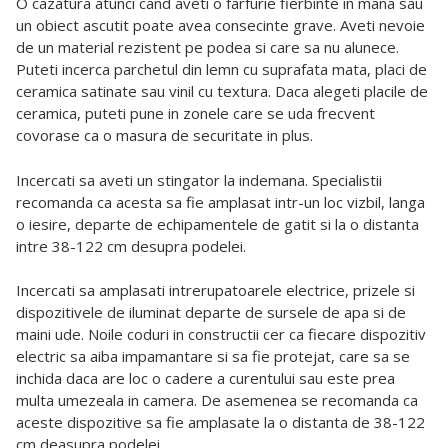
O cazatura atunci cand aveti o farfurie fierbinte in mana sau
un obiect ascutit poate avea consecinte grave. Aveti nevoie
de un material rezistent pe podea si care sa nu alunece.
Puteti incerca parchetul din lemn cu suprafata mata, placi de
ceramica satinate sau vinil cu textura. Daca alegeti placile de
ceramica, puteti pune in zonele care se uda frecvent
covorase ca o masura de securitate in plus.
Incercati sa aveti un stingator la indemana. Specialistii
recomanda ca acesta sa fie amplasat intr-un loc vizbil, langa
o iesire, departe de echipamentele de gatit si la o distanta
intre 38-122 cm desupra podelei.
Incercati sa amplasati intrerupatoarele electrice, prizele si
dispozitivele de iluminat departe de sursele de apa si de
maini ude. Noile coduri in constructii cer ca fiecare dispozitiv
electric sa aiba impamantare si sa fie protejat, care sa se
inchida daca are loc o cadere a curentului sau este prea
multa umezeala in camera.
De asemenea se recomanda ca
aceste dispozitive sa fie amplasate la o distanta de 38-122
cm deasupra podelei.