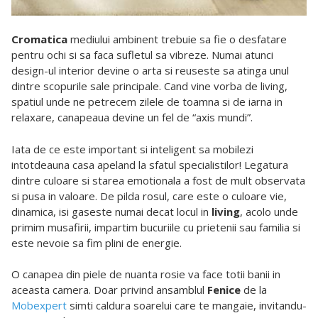
Cromatica
mediului ambinent trebuie sa fie o desfatare
pentru ochi si sa faca sufletul sa vibreze. Numai atunci
design-ul interior devine o arta si reuseste sa atinga unul
dintre scopurile sale principale. Cand vine vorba de living,
spatiul unde ne petrecem zilele de toamna si de iarna in
relaxare, canapeaua devine un fel de “axis mundi”.
Iata de ce este important si inteligent sa mobilezi
intotdeauna casa apeland la sfatul specialistilor! Legatura
dintre culoare si starea emotionala a fost de mult observata
si pusa in valoare. De pilda rosul, care este o culoare vie,
dinamica, isi gaseste numai decat locul in
living
, acolo unde
primim musafirii, impartim bucuriile cu prietenii sau familia si
este nevoie sa fim plini de energie.
O canapea din piele de nuanta rosie va face totii banii in
aceasta camera. Doar privind ansamblul
Fenice
de la
Mobexpert
simti caldura soarelui care te mangaie, invitandu-