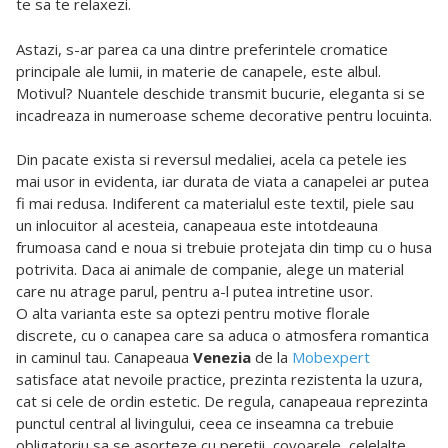
te sa te relaxezi.
Astazi, s-ar parea ca una dintre preferintele cromatice
principale ale lumii, in materie de canapele, este albul.
Motivul? Nuantele deschide transmit bucurie, eleganta si se
incadreaza in numeroase scheme decorative pentru locuinta.
Din pacate exista si reversul medaliei, acela ca petele ies
mai usor in evidenta, iar durata de viata a canapelei ar putea
fi mai redusa. Indiferent ca materialul este textil, piele sau
un inlocuitor al acesteia, canapeaua este intotdeauna
frumoasa cand e noua si trebuie protejata din timp cu o husa
potrivita. Daca ai animale de companie, alege un material
care nu atrage parul, pentru a-l putea intretine usor.
O alta varianta este sa optezi pentru motive florale
discrete, cu o canapea care sa aduca o atmosfera romantica
in caminul tau. Canapeaua
Venezia
de la
Mobexpert
satisface atat nevoile practice, prezinta rezistenta la uzura,
cat si cele de ordin estetic. De regula, canapeaua reprezinta
punctul central al livingului, ceea ce inseamna ca trebuie
obligatoriu sa se asorteze cu peretii, covoarele, celelalte