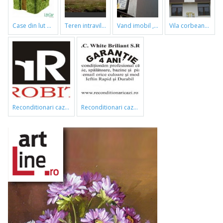
case din lut si paie
teren intravilan
vand imobil ,790m,piata gorjului,pret negociabil
vila corbeanca
reconditionari cazi de baie
reconditionari cazi de baie