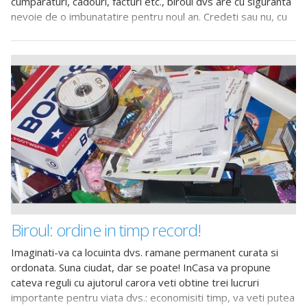
cumparaturi, cadouri, facturi etc., biroul dvs are cu siguranta
nevoie de o imbunatatire pentru noul an. Credeti sau nu, cu
cat sunteti
Biroul: ordine in timp record!
Imaginati-va ca locuinta dvs. ramane permanent curata si
ordonata. Suna ciudat, dar se poate! InCasa va propune
cateva reguli cu ajutorul carora veti obtine trei lucruri
importante pentru viata dvs.: economisiti timp, va veti putea