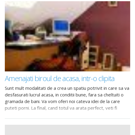
Amenajati biroul de acasa, intr-o clipita
Sunt mult modalitati de a crea un spatiu potrivit in care sa va
desfasurati lucrul acasa, in conditii bune, fara sa cheltuiti o
gramada de bani. Va vom oferi noi cateva idei de la care
puteti porni. La final, cand totul va arata perfect, veti fi
satisfacuti ca ati transformat singuri un spatiu nefolosit intr-
un loc de acum vital pentru cariera dvs.