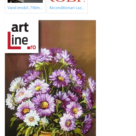
vand imobil ,790m,piata gorjului,pret negociabil
reconditionari cazi de baie