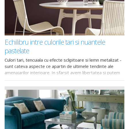
Echilibru intre culorile tari si nuantele
pastelate
Culori tari, tencuiala cu efecte sclipitoare si lemn metalizat -
sunt cateva aspecte ce apartin de ultimele tendinte ale
amenajarilor interioare. In sfarsit avem libertatea si putem
trai bucuria de a experimenta modele exotice, de ce nu, de
a decora incaperile