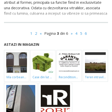
atribut al formei, principala sa functie fiind in exclusivitate
una decorativa. Odata cu dezvoltarea vitraliilor, asociata
fiind cu lumina, culoarea a inceput sa vibreze si sa primeasca
1
2
«
Pagina
3
din 6
»
4
5
6
ASTAZI IN MAGAZIN
vila corbeanca
case din lut si paie
reconditionari cazi de baie
teren intravilan