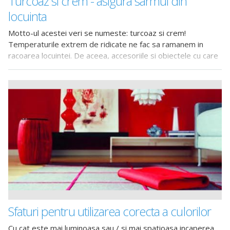
Turcoaz si crem - asigura sarmul din
locuinta
Motto-ul acestei veri se numeste: turcoaz si crem!
Temperaturile extrem de ridicate ne fac sa ramanem in
racoarea locuintei. De aceea, accesoriile si obiectele cu care
ne amenajam si impodobim locuinta in culorile turcoaz si
crem ne aduc - cel putin
Sfaturi pentru utilizarea corecta a culorilor
Cu cat este mai luminoasa sau / si mai spatioasa incaperea