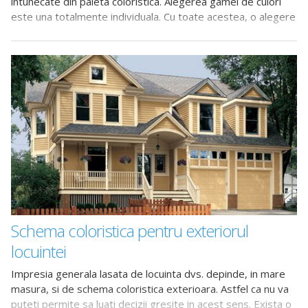
intunecate din paleta coloristica. Alegerea gamei de culori
este una totalmente individuala. Cu toate acestea, o alegere
mai
Schema coloristica pentru exteriorul
locuintei
Impresia generala lasata de locuinta dvs. depinde, in mare
masura, si de schema coloristica exterioara. Astfel ca nu va
puteti permite sa luati decizii gresite in acest sens. Exista o