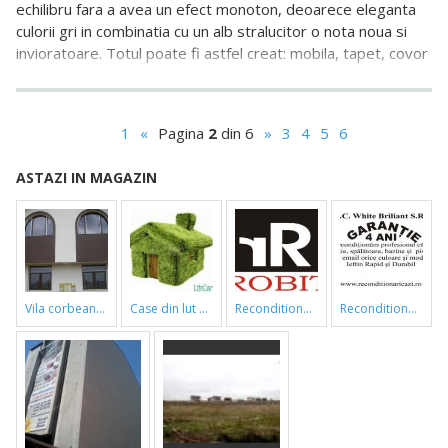
echilibru fara a avea un efect monoton, deoarece eleganta
culorii gri in combinatia cu un alb stralucitor o nota noua si
invioratoare. Totul poate fi astfel creat: mobila, tapet, covor
sau alte materiale
1
«
Pagina
2
din 6
»
3
4
5
6
ASTAZI IN MAGAZIN
vila corbeanca
case din lut si paie
reconditionari cazi de baie
reconditionari cazi de baie