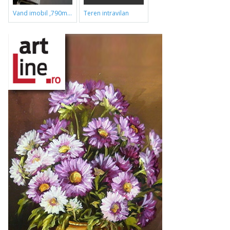
vand imobil ,790m,piata gorjului,pret negociabil
teren intravilan