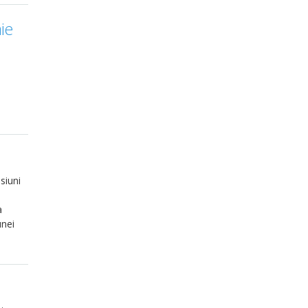
ie
siuni
a
unei