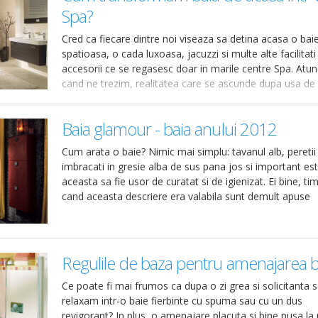
Spa?
Cred ca fiecare dintre noi viseaza sa detina acasa o bai
spatioasa, o cada luxoasa, jacuzzi si multe alte facilitati 
accesorii ce se regasesc doar in marile centre Spa. Atun
cand ne trezim, realitatea care se ascunde dupa usa de 
baie
Baia glamour - baia anului 2012
Cum arata o baie? Nimic mai simplu: tavanul alb, peretii
imbracati in gresie alba de sus pana jos si important es
aceasta sa fie usor de curatat si de igienizat. Ei bine, tim
cand aceasta descriere era valabila sunt demult apuse
Regulile de baza pentru amenajarea b
Ce poate fi mai frumos ca dupa o zi grea si solicitanta 
relaxam intr-o baie fierbinte cu spuma sau cu un dus
revigorant? In plus, o amenajare placuta si bine pusa la 