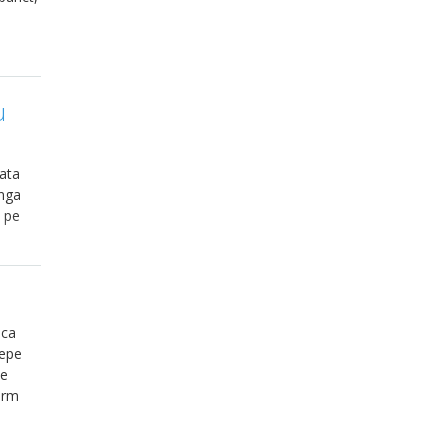
u
jata
anga
e pe
aca
cepe
ie
arm