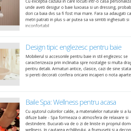
Cu exceptia cazului in care locuiti intr-o casa personaliz
unde aveti desigur o baie luxoasa si un dressing, probabi
dori ca baia dvs sa fi fost mai mare. Fara sa adaugati ca
metri patrati in plus s-ar putea sa va simtiti inghesuiti si
inconfortabil
Design tipic englezesc pentru baie
Mobilierul si accesoriile pentru baie in stil englezesc se
caracterizeaza prin inclinatia spre nostalgie si multa dr
pentru detalii. Armaturi antice, clasice, cazi de sine stat
si pereti decorati confera oricarei incaperi o nota aparte
Baile Spa: Wellness pentru acasa
Cu ajutorul culorilor calde, a materialelor naturale si a lu
difuze baile - Spa formeaza o atmosfera de relaxare si
destindere. Bucurati-va de o zi de liniste in propriul dom
wellness. In cautarea echilibrului, a frumusetii si a decon