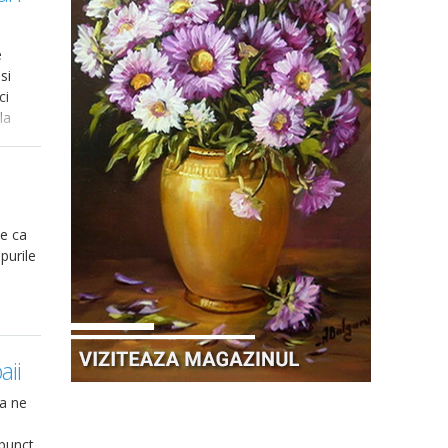
e
si
ci
la
te ca
purile
aii
sa ne
punct,