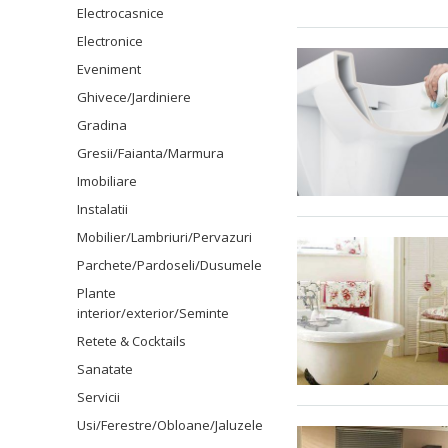
Electrocasnice
Electronice
Eveniment
Ghivece/Jardiniere
Gradina
Gresii/Faianta/Marmura
Imobiliare
Instalatii
Mobilier/Lambriuri/Pervazuri
Parchete/Pardoseli/Dusumele
Plante
interior/exterior/Seminte
Retete & Cocktails
Sanatate
Servicii
Usi/Ferestre/Obloane/Jaluzele