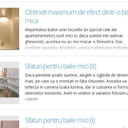
Obtineti maximum de efect dintr-o ba
mica
Majoritatea bailor unei locuinte (in special cele ale
apartamentelor) sunt mici si, daca sunteti intr-adevar
ghinionisti, acestea nu au nici macar o fereastra. Dar,
conform spuselor designilor, exista numeroase metode
ingenioase de a maximiza
Sfaturi pentru baile mici (II)
Daca peretele poate sustine, alegeti o oglinda de dimen
mari, pe care sa o montati in fata chiuvetei. Aceasta va
reflecta in camera toata lumina, dar si culoarea si form
obiectelor existente. Aveti in vedere si varianta folosirii 
colectii
Sfaturi pentru baile mici (I)