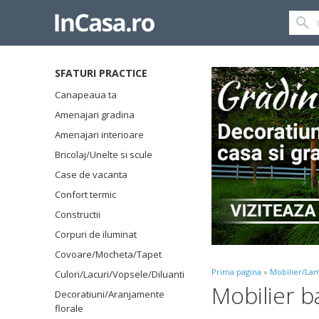
SFATURI PRACTICE
Canapeaua ta
Amenajari gradina
Amenajari interioare
Bricolaj/Unelte si scule
Case de vacanta
Confort termic
Constructii
Corpuri de iluminat
Covoare/Mocheta/Tapet
Prima pagina
»
Mobilier/Lam
Culori/Lacuri/Vopsele/Diluanti
Mobilier b
Decoratiuni/Aranjamente
florale