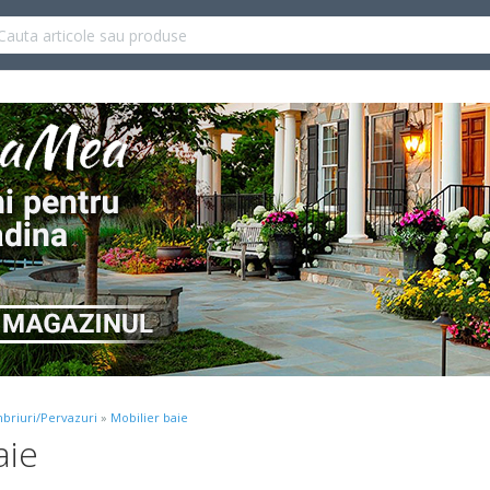
briuri/Pervazuri
»
Mobilier baie
aie