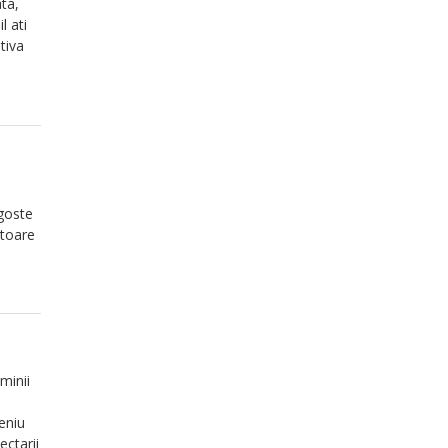
ata,
l ati
tiva
agoste
atoare
minii
eniu
ectarii