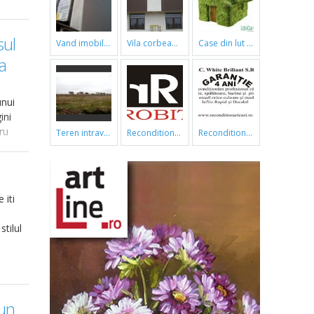
sul
vand imobil ,790m,piata gorjului,pret negociabil
vila corbeanca
case din lut si paie
a
unui
ini
ru
teren intravilan
reconditionari cazi de baie
reconditionari cazi de baie
 iti
tilul
-un