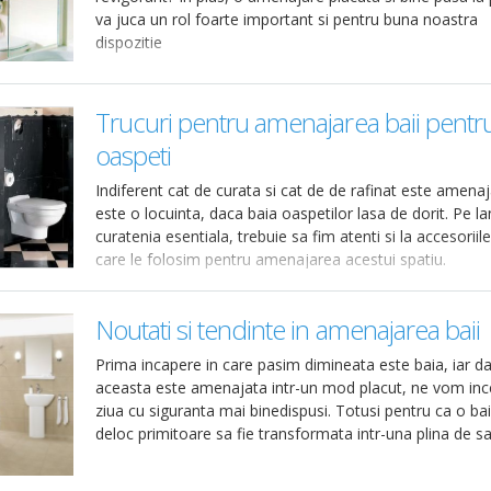
va juca un rol foarte important si pentru buna noastra
dispozitie
Trucuri pentru amenajarea baii pentr
oaspeti
Indiferent cat de curata si cat de de rafinat este amena
este o locuinta, daca baia oaspetilor lasa de dorit. Pe l
curatenia esentiala, trebuie sa fim atenti si la accesoriil
care le folosim pentru amenajarea acestui spatiu.
Noutati si tendinte in amenajarea baii
Prima incapere in care pasim dimineata este baia, iar d
aceasta este amenajata intr-un mod placut, ne vom in
ziua cu siguranta mai binedispusi. Totusi pentru ca o ba
deloc primitoare sa fie transformata intr-una plina de s