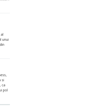
e
 al
l unui
din
ness,
 si
, ca
ui pol