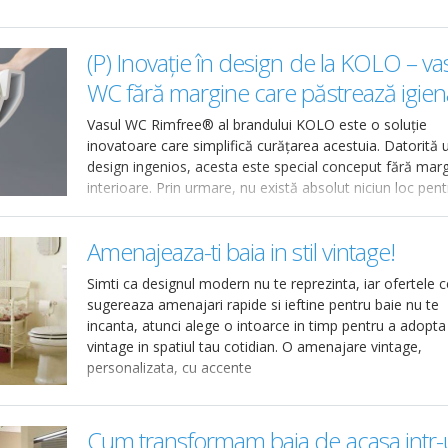
(P) Inovație în design de la KOLO – va
WC fără margine care păstrează igien
Vasul WC Rimfree® al brandului KOLO este o soluție
inovatoare care simplifică curățarea acestuia. Datorită 
design ingenios, acesta este special conceput fără marg
interioare. Prin urmare, nu există absolut niciun loc pent
acumularea murdăriei și a depunerilor de calcar.
Amenajeaza-ti baia in stil vintage!
Simti ca designul modern nu te reprezinta, iar ofertele ce
sugereaza amenajari rapide si ieftine pentru baie nu te
incanta, atunci alege o intoarce in timp pentru a adopta s
vintage in spatiul tau cotidian. O amenajare vintage,
personalizata, cu accente
Cum transformam baia de acasa intr