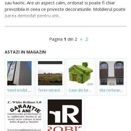
sau haotic. Are un aspect calm, ordonat si poate fi chiar
previzibila in ceea ce priveste decoratiunile. Mobilierul poate
parea demodat pentru unii...
Pagina
1
din 2
»
2
ASTAZI IN MAGAZIN
vand imobil ,790m,piata gorjului,pret negociabil
teren intravilan
case din lut si paie
vila corbeanca