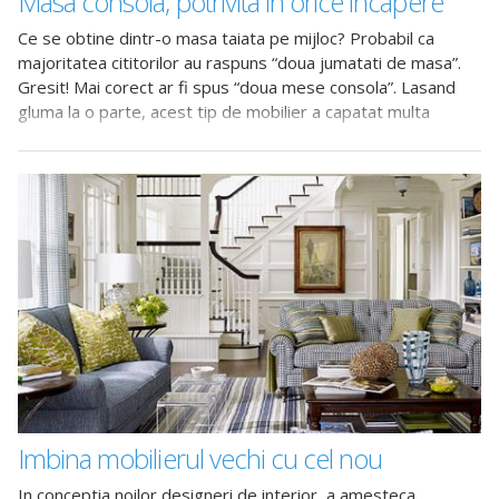
Masa consola, potrivita in orice incapere
Ce se obtine dintr-o masa taiata pe mijloc? Probabil ca
majoritatea cititorilor au raspuns “doua jumatati de masa”.
Gresit! Mai corect ar fi spus “doua mese consola”. Lasand
gluma la o parte, acest tip de mobilier a capatat multa
importanta in design-ul interior. Masa consola este versatila
si usor de intrebuintat
Imbina mobilierul vechi cu cel nou
In conceptia noilor designeri de interior, a amesteca