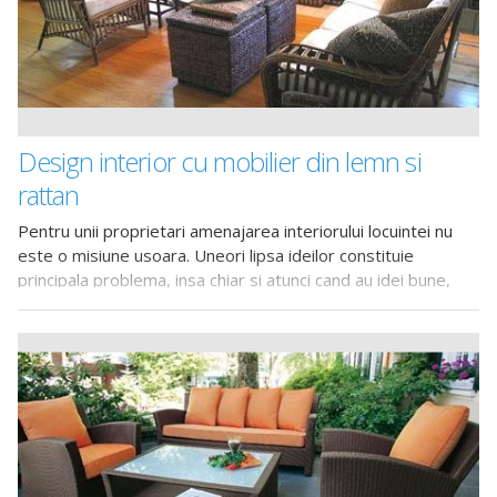
Design interior cu mobilier din lemn si
rattan
Pentru unii proprietari amenajarea interiorului locuintei nu
este o misiune usoara. Uneori lipsa ideilor constituie
principala problema, insa chiar si atunci cand au idei bune,
oamenii fara o pregatire in domeniu nu sunt convinsi ca
acestea pot fi puse in