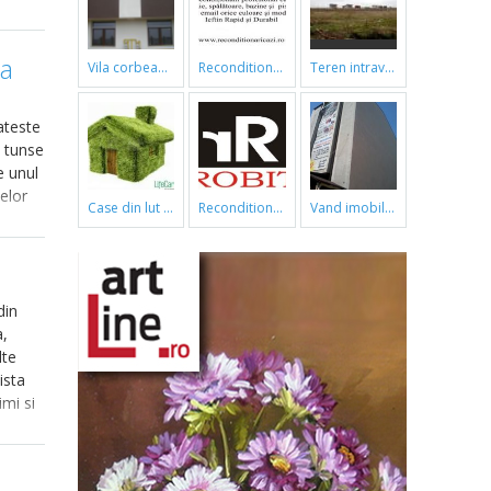
na
vila corbeanca
reconditionari cazi de baie
teren intravilan
ateste
, tunse
e unul
elor
case din lut si paie
reconditionari cazi de baie
vand imobil ,790m,piata gorjului,pret negociabil
e.
din
a,
lte
ista
imi si