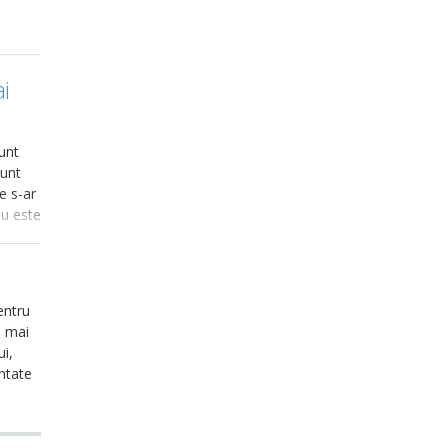
i
unt
sunt
e s-ar
nu este
entru
l mai
ui,
ntate