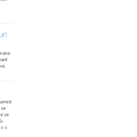
uri
icarui
mant
ii.
l umed
 se
ce se
Si
a si