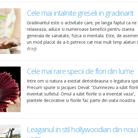
Cele mai intalnite greseli in gradinarit
Gradinaritul este o activitate care, pe langa faptul ca ne
relaxeaza, aduce si numeroase beneficii pentru starea
generala de sanatate, fizica si mentala. Este, de aseme
un mod placut de a-ti petrece cat mai mult timp alaturi 
dragi.
Cele mai rare specii de flori din lume
Intre om si natura a existat dintotdeauna o legatura spe
Precum spune si Jacques Deval: “Dumnezeu a iubit floril
inventat sufletul. Omul a iubit florile si a inventat vaza”,
plantele decorative si florile fac parte din viata noastra.
Leaganul in stil hollywoodian din nou 