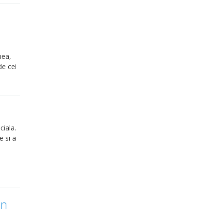
nea,
de cei
ciala.
e si a
in