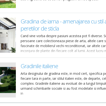
Gradina de iarna - amenajarea cu stil a
peretilor de sticla
Cand vine vorba despre pasiuni acestea pot fi diverse. S
persoane care colectioneaza piese de arta, altele care 
fascinate de mobilierul vechi reconditionat, iar altele car
inconjura de plante din fiecare colt al lumii. Acest lucru 
Gradinile italiene
Arta designului de gradina este, in mod cert, specifica p
fiecare tara in parte, iar stilul italien este, de departe, ce
complex. Gradinile italiene au evoluat de-a lungul timpul
urmand schimbarile sociale si au fost modelate si influe
in