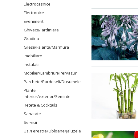
Electrocasnice
Electronice
Eveniment
Ghivece/Jardiniere
Gradina
Gresii/Faianta/Marmura
Imobiliare
Instalatii
Mobilier/Lambriuri/Pervazuri
Parchete/Pardoseli/Dusumele
Plante
interior/exterior/Seminte
Retete & Cocktails
Sanatate
Servicii
Usi/Ferestre/Obloane/Jaluzele