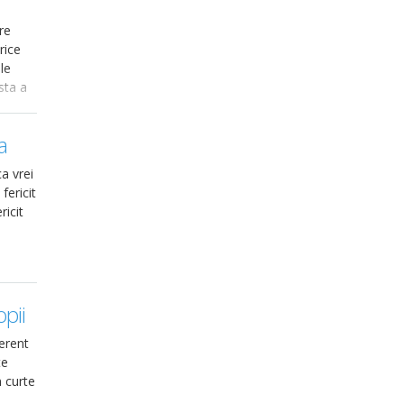
re
rice
le
sta a
a
a vrei
fericit
ricit
pii
erent
te
n curte