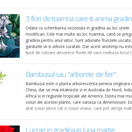
3 flori de toamna care iti anima gradi
Odata cu schimbarea sezonului in gradina au loc unele
modificari. Cele mai multe au loc toamna, cand se preg
gradina pentru anul viitor. Sunt adunate frunzele uscate
gardurile vii si arborii curatati. Dar acest anotimp nu est
lipsit de culoare deoarece florile de vara cedeaza locul c
de toamna, care sunt la fel de atractive si intens colorat
Bambusul sau "arborele de fier"
Bambusul este o planta arborescenta perena originara 
China, dar se mai intalneste si in Australia de Nord, Indi
Africa si in regiunile tropicale ale Americii. Exista mai mu
soiuri ale acestei plante, care variaza ca dimensiouni. Ex
atat soiuri pitice cat si soiuri uriase, care pot atinge inalt
de patruzeci de metri.
Lucrari in gradina in luna martie