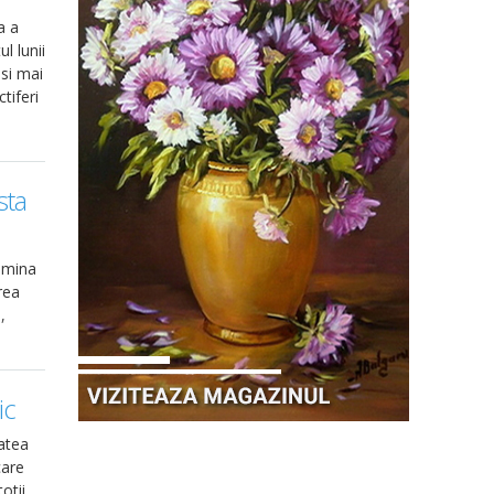
a a
l lunii
 si mai
tiferi
sta
umina
rea
,
e
ic
atea
care
otii