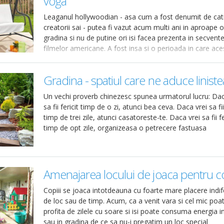
voga
Leaganul hollywoodian - asa cum a fost denumit de cat
creatorii sai - putea fi vazut acum multi ani in aproape o
gradina si nu de putine ori isi facea prezenta in secvente
filmelor americane. A fost insa si o perioada in care ace
fost
Gradina - spatiul care ne aduce liniste
Un vechi proverb chinezesc spunea urmatorul lucru: Dac
sa fii fericit timp de o zi, atunci bea ceva. Daca vrei sa fii 
timp de trei zile, atunci casatoreste-te. Daca vrei sa fii fe
timp de opt zile, organizeasa o petrecere fastuasa
Amenajarea locului de joaca pentru co
Copiii se joaca intotdeauna cu foarte mare placere indif
de loc sau de timp. Acum, ca a venit vara si cel mic poa
profita de zilele cu soare si isi poate consuma energia i
sau in gradina de ce sa nu-i pregatim un loc special