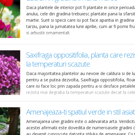
Daca plantele de interior pot fi plantate in orice perioad
anului, cele din gradina trebuiesc plantate pana la sfarsitu
martie. Sunt si specii care isi pot face aparitia in gradina
tarziu, pana la jumatatea lunii aprilie, cum ar fi pomii fruc
si arbustii ornamentali.
Saxifraga oppositifolia, planta care rezi
la temperaturi scazute
Daca majoritatea plantelor au nevoie de caldura si de l
pentru a se putea dezvolta, Saxifraga oppositifolia, floa
care isi face loc prin zapada pentru a-si desface petalele
rezista mai degraba la temperaturi scazute decat la cel
ridicate.
Amenajeaza-ti spatiul verde in stil asiat
Amenajarea unei gradini este o adevarata arta. Veridicit
acestei afirmatii este dovedita de numeroasele gradini 
au devenit cunoscute datorita stilului de amenajare. Cu t