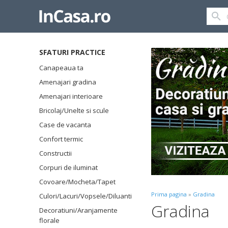
SFATURI PRACTICE
Canapeaua ta
Amenajari gradina
Amenajari interioare
Bricolaj/Unelte si scule
Case de vacanta
Confort termic
Constructii
Corpuri de iluminat
Covoare/Mocheta/Tapet
Prima pagina
»
Gradina
Culori/Lacuri/Vopsele/Diluanti
Gradina
Decoratiuni/Aranjamente
florale