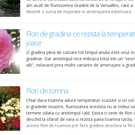
am auzit de frumusetea Gradinii de la Versailles, care a
devenit o sursa de inspiratie in amenajarea exterioara.
Flori de gradina ce rezista la temperat
joase
O gradina plina de culoare tot timpul anului este visul or
gradinar. Dar anotimpul rece imbraca totul intr-un “ves
alb”, nelasand prea multe variante de amenajare a gradin
Flori de tomna
Chiar daca toamna aduce temperaturi scazute si un so
in gradinile noastre, frumusetea acesteia nu ar trebui sa
termine odata cu anotimpul cald. Exista o serie de flori 
deschid la sfarsit de vara si rezista pana toamna tarziu. 
aceste flori de toamna pot face gradina atractiva la fel c
cele de vara.