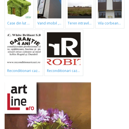
case din lut si paie
vand imobil ,790m,piata gorjului,pret negociabil
teren intravilan
vila corbeanca
reconditionari cazi de baie
reconditionari cazi de baie