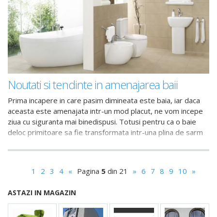
Noutati si tendinte in amenajarea baii
Prima incapere in care pasim dimineata este baia, iar daca
aceasta este amenajata intr-un mod placut, ne vom incepe
ziua cu siguranta mai binedispusi. Totusi pentru ca o baie
deloc primitoare sa fie transformata intr-una plina de sarm
1
2
3
4
«
Pagina
5
din 21
»
6
7
8
9
10
»
ASTAZI IN MAGAZIN